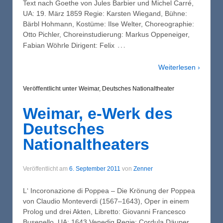
Text nach Goethe von Jules Barbier und Michel Carré,
UA: 19. März 1859 Regie: Karsten Wiegand, Bühne:
Bärbl Hohmann, Kostüme: Ilse Welter, Choreographie:
Otto Pichler, Choreinstudierung: Markus Oppeneiger,
…
Fabian Wöhrle Dirigent: Felix
Weiterlesen ›
Veröffentlicht unter
Weimar, Deutsches Nationaltheater
Weimar, e-Werk des
Deutsches
Nationaltheaters
Veröffentlicht am
6. September 2011
von
Zenner
L‘ Incoronazione di Poppea – Die Krönung der Poppea
von Claudio Monteverdi (1567–1643), Oper in einem
Prolog und drei Akten, Libretto: Giovanni Francesco
Busenello, UA: 1643 Venedig Regie: Cordula Däuper,