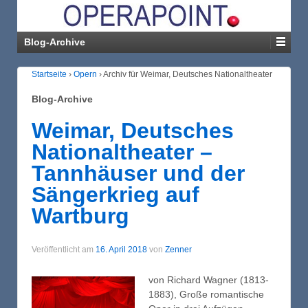
Blog-Archive
Startseite
›
Opern
›
Archiv für Weimar, Deutsches Nationaltheater
Blog-Archive
Weimar, Deutsches
Nationaltheater –
Tannhäuser und der
Sängerkrieg auf
Wartburg
Veröffentlicht am
16. April 2018
von
Zenner
von Richard Wagner (1813-
1883), Große romantische