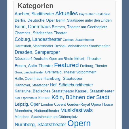
Kategorien
Aktuelles
Aachen, Stadttheater
Bayreuther Festspiele
Berlin, Deutsche Oper
Berlin, Staatsoper unter den Linden
Bonn, Opernhaus
Bremen, Theater am Goetheplatz
Chemnitz, Städtisches Theater
Coburg, Landestheater
Cottbus, Staatstheater
Darmstadt, Staatstheater
Dessau, Anhaltisches Staatstheater
Dresden, Semperoper
Erfurt, Theater
Düsseldorf, Deutsche Oper am Rhein
Featured
Essen, Aalto-Theater
Freiburg, Theater
Greifswald, Theater Vorpommern
Gera, Landestheater
Hamburg, Staatsoper
Halle, Opernhaus
Hof, Städtebundtheater
Hannover, Staatsoper
Karlsruhe, Badisches Staatstheater
Kassel, Staatstheater
Köln, Bühnen der Stadt
Konzert
Kiel, Opernhaus
Leipzig, Oper
London Covent Garden-Royal Opera House
Musikfestivals
Mannheim, Nationaltheater
München, Staatstheater am Gärtnerplatz
Opern
Nürnberg, Staatstheater