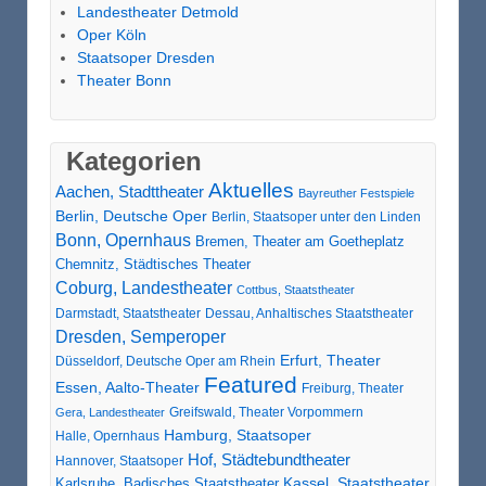
Landestheater Detmold
Oper Köln
Staatsoper Dresden
Theater Bonn
Kategorien
Aktuelles
Aachen, Stadttheater
Bayreuther Festspiele
Berlin, Deutsche Oper
Berlin, Staatsoper unter den Linden
Bonn, Opernhaus
Bremen, Theater am Goetheplatz
Chemnitz, Städtisches Theater
Coburg, Landestheater
Cottbus, Staatstheater
Darmstadt, Staatstheater
Dessau, Anhaltisches Staatstheater
Dresden, Semperoper
Erfurt, Theater
Düsseldorf, Deutsche Oper am Rhein
Featured
Essen, Aalto-Theater
Freiburg, Theater
Greifswald, Theater Vorpommern
Gera, Landestheater
Hamburg, Staatsoper
Halle, Opernhaus
Hof, Städtebundtheater
Hannover, Staatsoper
Karlsruhe, Badisches Staatstheater
Kassel, Staatstheater