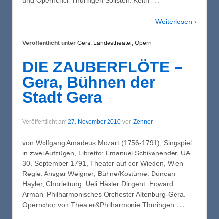
…
und Opernchor Thüringen Solisten: Keith
Weiterlesen ›
Veröffentlicht unter
Gera, Landestheater
,
Opern
DIE ZAUBERFLÖTE –
Gera, Bühnen der
Stadt Gera
Veröffentlicht am
27. November 2010
von
Zenner
von Wolfgang Amadeus Mozart (1756-1791), Singspiel
in zwei Aufzügen, Libretto: Emanuel Schikanender, UA
30. September 1791, Theater auf der Wieden, Wien
Regie: Ansgar Weigner; Bühne/Kostüme: Duncan
Hayler, Chorleitung: Ueli Häsler Dirigent: Howard
Arman; Philharmonisches Orchester Altenburg-Gera,
…
Opernchor von Theater&Philharmonie Thüringen