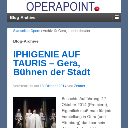
Blog-Archive
Startseite
›
Opern
›
Archiv für Gera, Landestheater
Blog-Archive
IPHIGENIE AUF
TAURIS – Gera,
Bühnen der Stadt
Veröffentlicht am
18. Oktober 2014
von
Zenner
Besuchte Aufführung: 17.
Oktober 2014 (Premiere),
Eigentlich muß man für jede
Vorstellung in Gera (und
Altenburg) dankbar sein.