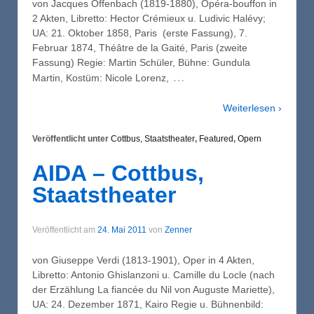
von Jacques Offenbach (1819-1880), Opéra-bouffon in
2 Akten, Libretto: Hector Crémieux u. Ludivic Halévy;
UA: 21. Oktober 1858, Paris (erste Fassung), 7.
Februar 1874, Théâtre de la Gaité, Paris (zweite
Fassung) Regie: Martin Schüler, Bühne: Gundula
…
Martin, Kostüm: Nicole Lorenz,
Weiterlesen ›
Veröffentlicht unter
Cottbus, Staatstheater
,
Featured
,
Opern
AIDA – Cottbus,
Staatstheater
Veröffentlicht am
24. Mai 2011
von
Zenner
von Giuseppe Verdi (1813-1901), Oper in 4 Akten,
Libretto: Antonio Ghislanzoni u. Camille du Locle (nach
der Erzählung La fiancée du Nil von Auguste Mariette),
UA: 24. Dezember 1871, Kairo Regie u. Bühnenbild: