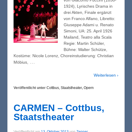
von Giacomo Puccini (1858-
1924), Lyrisches Drama in
drei Akten, Finale ergänzt
von Franco Alfano, Libretto:
Giuseppe Adami u. Renato
Simoni, UA: 25. April 1926
Mailand, Teatro alla Scala
Regie: Martin Schüler,
Bühne: Walter Schütze,
Kostüme: Nicole Lorenz, Choreinstudierung: Christian
…
Möbius,
Weiterlesen ›
Veröffentlicht unter
Cottbus, Staatstheater
,
Opern
CARMEN – Cottbus,
Staatstheater
Veröffentlicht am
13. Oktober 2013
von
Zenner