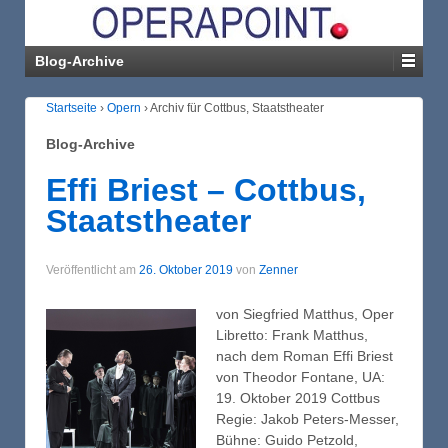
Blog-Archive
Startseite
›
Opern
›
Archiv für Cottbus, Staatstheater
Blog-Archive
Effi Briest – Cottbus,
Staatstheater
Veröffentlicht am
26. Oktober 2019
von
Zenner
von Siegfried Matthus, Oper
Libretto: Frank Matthus,
nach dem Roman Effi Briest
von Theodor Fontane, UA:
19. Oktober 2019 Cottbus
Regie: Jakob Peters-Messer,
Bühne: Guido Petzold,