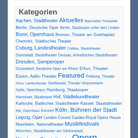
Kategorien
Aktuelles
Aachen, Stadttheater
Bayreuther Festspiele
Berlin, Deutsche Oper
Berlin, Staatsoper unter den Linden
Bonn, Opernhaus
Bremen, Theater am Goetheplatz
Chemnitz, Städtisches Theater
Coburg, Landestheater
Cottbus, Staatstheater
Darmstadt, Staatstheater
Dessau, Anhaltisches Staatstheater
Dresden, Semperoper
Erfurt, Theater
Düsseldorf, Deutsche Oper am Rhein
Featured
Essen, Aalto-Theater
Freiburg, Theater
Greifswald, Theater Vorpommern
Gera, Landestheater
Hamburg, Staatsoper
Halle, Opernhaus
Hof, Städtebundtheater
Hannover, Staatsoper
Karlsruhe, Badisches Staatstheater
Kassel, Staatstheater
Köln, Bühnen der Stadt
Konzert
Kiel, Opernhaus
Leipzig, Oper
London Covent Garden-Royal Opera House
Musikfestivals
Mannheim, Nationaltheater
München, Staatstheater am Gärtnerplatz
Opern