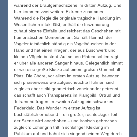
während der Brautgemachszene im dritten Aufzug. Und
hier kommen zwei weitere Extreme zusammen:
Während die Regie die originale tragische Handlung im
Wesentlichen intakt läßt, enthält die Inszenierung
zuhauf bizarre Einfälle und reichert das Geschehen mit
humoristischen Momenten an. So hält Heinrich der
Vogeler tatsächlich ständig ein Vogelhäuschen in der
Hand und hat einen Kragen, der aus Buschwerk und
kleinen Vögeln besteht. Auf seinen Plateausohlen ragt
er über alle anderen Sänger hinaus. Gelegentlich nimmt
er wie eine große Klucke auf einem großen Gummiball
Platz. Die Chöre, vor allem im ersten Aufzug, bewegen
sich phasenweise wie aufgescheuchte Hühner, sind
zugleich aber strikt geometrisch voneinander getrennt;
das schafft auch Transparenz im Klangbild. Ortrud und
Telramund tragen im zweiten Aufzug ein schwarzes
Federkleid. Das Wunder im ersten Aufzug ist
buchstäblich erhebend – ein großer, rechteckiger Teil
der Szene wird angehoben – und ironisch gebrochen
zugleich: Lohengrin tritt in schluffiger Kleidung im
Publikum auf und bahnt sich singend seinen Weg durch