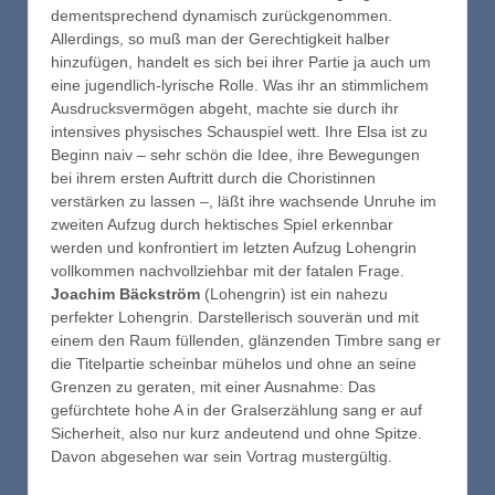
dementsprechend dynamisch zurückgenommen.
Allerdings, so muß man der Gerechtigkeit halber
hinzufügen, handelt es sich bei ihrer Partie ja auch um
eine jugendlich-lyrische Rolle. Was ihr an stimmlichem
Ausdrucksvermögen abgeht, machte sie durch ihr
intensives physisches Schauspiel wett. Ihre Elsa ist zu
Beginn naiv – sehr schön die Idee, ihre Bewegungen
bei ihrem ersten Auftritt durch die Choristinnen
verstärken zu lassen –, läßt ihre wachsende Unruhe im
zweiten Aufzug durch hektisches Spiel erkennbar
werden und konfrontiert im letzten Aufzug Lohengrin
vollkommen nachvollziehbar mit der fatalen Frage.
Joachim Bäckström
(Lohengrin) ist ein nahezu
perfekter Lohengrin. Darstellerisch souverän und mit
einem den Raum füllenden, glänzenden Timbre sang er
die Titelpartie scheinbar mühelos und ohne an seine
Grenzen zu geraten, mit einer Ausnahme: Das
gefürchtete hohe A in der Gralserzählung sang er auf
Sicherheit, also nur kurz andeutend und ohne Spitze.
Davon abgesehen war sein Vortrag mustergültig.