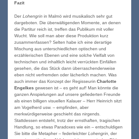
Fazit
Der
Lohengrin
in Malmö wird musikalisch sehr gut
dargeboten. Die überwältigenden Momente, an denen
die Partitur reich ist, treffen das Publikum mit voller
Wucht. Wie soll man aber diese Produktion kurz
zusammenfassen? Selten habe ich eine derartige
Mischung aus unterschiedlichen optischen und
erzählerischen Ebenen und eine solche Vielfalt von
technischen und inhaltlich leicht verrückten Einfällen
gesehen, die das Stück dann überraschenderweise
eben nicht verfremden oder lächerlich machen. Was
auch immer das Konzept der Regisseurin
Charlotte
Engelkes
gewesen ist – es geht auf! Man könnte die
ganzen Anspielungen auf unsere gefiederten Freunde
als einen billigen visuellen Kalauer – Herr Heinrich sitzt
am Vogelherd usw. – empfinden, aber
merkwürdigerweise geschieht das nirgends.
Stattdessen entsteht, trotz der ernsthaften, tragischen
Handlung, so etwas Paradoxes wie ein – entschuldigen
Sie bitte die Metapher – federleichter
Lohengrin
, der