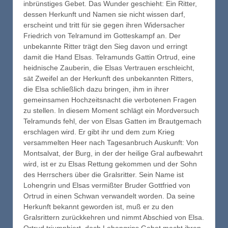
inbrünstiges Gebet. Das Wunder geschieht: Ein Ritter,
dessen Herkunft und Namen sie nicht wissen darf,
erscheint und tritt für sie gegen ihren Widersacher
Friedrich von Telramund im Gotteskampf an. Der
unbekannte Ritter trägt den Sieg davon und erringt
damit die Hand Elsas. Telramunds Gattin Ortrud, eine
heidnische Zauberin, die Elsas Vertrauen erschleicht,
sät Zweifel an der Herkunft des unbekannten Ritters,
die Elsa schließlich dazu bringen, ihm in ihrer
gemeinsamen Hochzeitsnacht die verbotenen Fragen
zu stellen. In diesem Moment schlägt ein Mordversuch
Telramunds fehl, der von Elsas Gatten im Brautgemach
erschlagen wird. Er gibt ihr und dem zum Krieg
versammelten Heer nach Tagesanbruch Auskunft: Von
Montsalvat, der Burg, in der der heilige Gral aufbewahrt
wird, ist er zu Elsas Rettung gekommen und der Sohn
des Herrschers über die Gralsritter. Sein Name ist
Lohengrin und Elsas vermißter Bruder Gottfried von
Ortrud in einen Schwan verwandelt worden. Da seine
Herkunft bekannt geworden ist, muß er zu den
Gralsrittern zurückkehren und nimmt Abschied von Elsa.