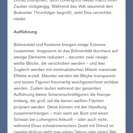
Ortrud triumphiert, doch Lohengrins Gebet macht ihren
Zauber rückgängig. Während das Volk staunend den
Brabanter Thronfolger begrüßt, sinkt Elsa vernichtet
nieder.
Aufführung
Bühnenbild und Kostüme bringen einige Extreme
zusammen. Insgesamt ist das Bühnenbild durchaus auf
wenige Elemente reduziert – darunter zwei riesige
weiße Blöcke, die verschoben werden – und leer.
Zugleich werden mit minimalistischen Mitteln maximale
Effekte erzielt. Mitunter werden die Blöçke transparent
und lassen Figuren traumartig weichgezeichnet sichtbar
werden. Zudem laufen während der gesamten
Aufführung kleine Scherenschnittfiguren die Rampe
entlang, die groß auf die leeren weißen Flächen
projiziert werden. Diese können mit der Handlung
zusammenhängen – man sieht ein Boot und einen
Schwan bei Lohengrins Ankunft – oder auch nicht;
während Elsas schwärmerischem Duett mit Ortrud im
zweiten Aufzug sieht man einen Saturn oder einen Wal