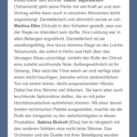
etwas klarer sein könnte.
Ólafur Sigurdarson
(Telramund) geht seine Partie mit viel Kraft an und sein
Vortrag wirkte dann auch in einzelnen Momenten leicht
angestrengt. Darstellerisch und stimmlich wurde er von
Martina Dike
(Ortrud) in den Schatten gestellt, was von
der Regie so intendiert sein dürfte. Ihre Leistung war in
allen Belangen ergreifend. Darstellerisch ist sie
wandlungsfähig; ihre kurze stumme Klage an der Leiche
Telramunds, die sofort in Hohn und Haß über das
Versagen Elsas umschlägt, verleiht der Rolle der Ortrud
eine zutiefst anrührende Note. Außergewöhnlich ist ihr
Gesang. Dike setzt die Töne weich an und verfügt über
einen leicht hauchigen, beinahe schon zerbrechlichen
Ton mit einem feinen, leicht ansprechenden Vibrato.
Dabei hat ihre Stimme viel Volumen. Sie kann aber auch
leuchtende Spitzentöne stellen, die es mit jeder
Hochdramatischen aufnehmen können. Mit einer derart
breiten technischen Palette ausgestattet, machte sie die
Rolle der Intrigantin zu der vielschichtigsten in dieser
Produktion.
Sabina Bisholt
(Elsa) hat im Vergleich mit
den anderen Solisten eine recht leise Stimme. Das
Orchester und die Duette mit ihrer Beteiligung wurden