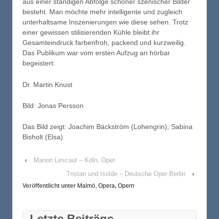
aus einer ständigen Abfolge schöner szenischer Bilder
besteht. Man möchte mehr intelligente und zugleich
unterhaltsame Inszenierungen wie diese sehen. Trotz
einer gewissen stilisierenden Kühle bleibt ihr
Gesamteindruck farbenfroh, packend und kurzweilig.
Das Publikum war vom ersten Aufzug an hörbar
begeistert.
Dr. Martin Knust
Bild: Jonas Persson
Das Bild zeigt: Joachim Bäckström (Lohengrin), Sabina
Bisholt (Elsa)
‹
Manon Lescaut – Köln, Oper
Tristan und Isolde – Deutsche Oper Berlin
›
Veröffentlicht unter
Malmö, Opera
,
Opern
Letzte Beiträge