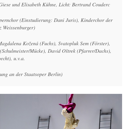
Giese und Elisabeth Kühne, Licht: Bertrand Couderc
opernchor (Einstudierung: Dani Juris), Kinderchor der
z Weissenburger)
 Magdalena Kožená (Fuchs), Svatopluk Sem (Förster),
 (Schulmeister/Mücke), David Oštrek (Pfarrer/Dachs),
cht), u.v.a.
ung an der Staatsoper Berlin)