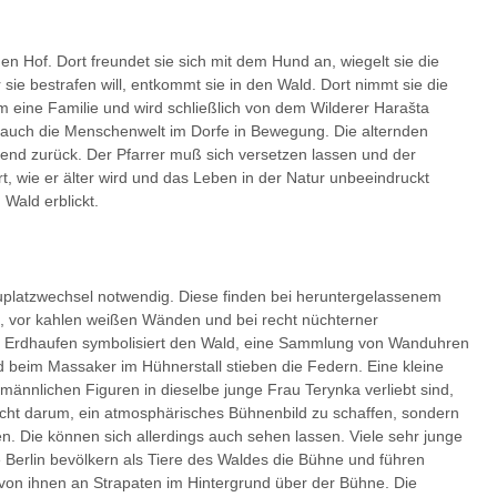
en Hof. Dort freundet sie sich mit dem Hund an, wiegelt sie die
sie bestrafen will, entkommt sie in den Wald. Dort nimmt sie die
hm eine Familie und wird schließlich von dem Wilderer Harašta
ist auch die Menschenwelt im Dorfe in Bewegung. Die alternden
end zurück. Der Pfarrer muß sich versetzen lassen und der
rt, wie er älter wird und das Leben in der Natur unbeeindruckt
Wald erblickt.
uplatzwechsel notwendig. Diese finden bei heruntergelassenem
tt, vor kahlen weißen Wänden und bei recht nüchterner
er Erdhaufen symbolisiert den Wald, eine Sammlung von Wanduhren
nd beim Massaker im Hühnerstall stieben die Federn. Eine kleine
ännlichen Figuren in dieselbe junge Frau Terynka verliebt sind,
nicht darum, ein atmosphärisches Bühnenbild zu schaffen, sondern
en. Die können sich allerdings auch sehen lassen. Viele sehr junge
le Berlin bevölkern als Tiere des Waldes die Bühne und führen
von ihnen an Strapaten im Hintergrund über der Bühne. Die