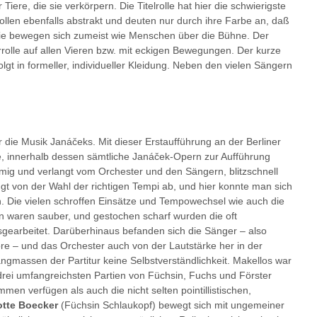
iere, die sie verkörpern. Die Titelrolle hat hier die schwierigste
ollen ebenfalls abstrakt und deuten nur durch ihre Farbe an, daß
Sie bewegen sich zumeist wie Menschen über die Bühne. Der
rolle auf allen Vieren bzw. mit eckigen Bewegungen. Der kurze
lgt in formeller, individueller Kleidung. Neben den vielen Sängern
ür die Musik Janáčeks. Mit dieser Erstaufführung an der Berliner
e, innerhalb dessen sämtliche Janáček-Opern zur Aufführung
mig und verlangt vom Orchester und den Sängern, blitzschnell
gt von der Wahl der richtigen Tempi ab, und hier konnte man sich
n. Die vielen schroffen Einsätze und Tempowechsel wie auch die
 waren sauber, und gestochen scharf wurden die oft
gearbeitet. Darüberhinaus befanden sich die Sänger – also
re – und das Orchester auch von der Lautstärke her in der
ngmassen der Partitur keine Selbstverständlichkeit. Makellos war
drei umfangreichsten Partien von Füchsin, Fuchs und Förster
men verfügen als auch die nicht selten pointillistischen,
otte Boecker
(Füchsin Schlaukopf) bewegt sich mit ungemeiner