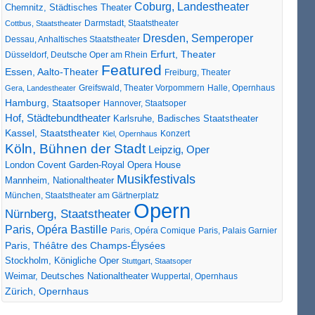
Coburg, Landestheater
Chemnitz, Städtisches Theater
Darmstadt, Staatstheater
Cottbus, Staatstheater
Dresden, Semperoper
Dessau, Anhaltisches Staatstheater
Erfurt, Theater
Düsseldorf, Deutsche Oper am Rhein
Featured
Essen, Aalto-Theater
Freiburg, Theater
Greifswald, Theater Vorpommern
Gera, Landestheater
Halle, Opernhaus
Hamburg, Staatsoper
Hannover, Staatsoper
Hof, Städtebundtheater
Karlsruhe, Badisches Staatstheater
Kassel, Staatstheater
Konzert
Kiel, Opernhaus
Köln, Bühnen der Stadt
Leipzig, Oper
London Covent Garden-Royal Opera House
Musikfestivals
Mannheim, Nationaltheater
München, Staatstheater am Gärtnerplatz
Opern
Nürnberg, Staatstheater
Paris, Opéra Bastille
Paris, Opéra Comique
Paris, Palais Garnier
Paris, Théâtre des Champs-Élysées
Stockholm, Königliche Oper
Stuttgart, Staatsoper
Weimar, Deutsches Nationaltheater
Wuppertal, Opernhaus
Zürich, Opernhaus