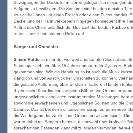
Bewegungen der Darsteller imitieren gelegentlich diejenigen der T
Aufgabe zu bewältigen. Die Kostüme sind bei den meisten Tierr
es sich bei ihnen um einen Frosch oder einen Fuchs handelt. 
Dackel und der Hahn verkörpern hingegen konsequent ihre Tier
Auftritt des Chors anläßlich der Hochzeit der beiden Füchse erfo
treten Tänzer und stumme Rollen auf.
Sänger und Orchester
Simon Rattle
ist einer der weltweit anerkannten Spezialisten f
Staatsoper geht ein über 15 Jahre andauernder Zyklus zu End
gekommen sind. Wie die Handlung so ist auch die Musik kurzat
klanglich und von Ausdruck her umschalten zu können. Viel hän
die gesamte Aufführung über wirklich in sicheren Händen fühle
rhythmische Koordination zwischen Bühne und Orchestergraben
ungewöhnlichen klanglichen instrumentalen Mischungen heraus
sowohl die erwachsenen und jugendlichen Solisten und die Chö
Balance. Das ist bei den sich zuweilen abrupt auftürmenden Kla
die Wiedergabe der zahlreichen Orchesterzwischenspiele. Die 
waren dabei mit Sängern besetzt, die sowohl über kraftvolle Stim
sprechartigen Passagen klangvoll zu singen vermögen.
Vera-L