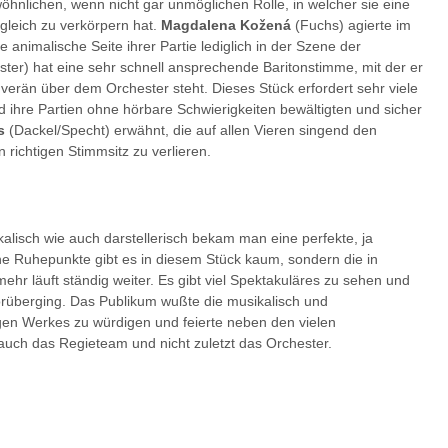
wöhnlichen, wenn nicht gar unmöglichen Rolle, in welcher sie eine
gleich zu verkörpern hat.
Magdalena Kožená
(Fuchs) agierte im
 animalische Seite ihrer Partie lediglich in der Szene der
ster) hat eine sehr schnell ansprechende Baritonstimme, mit der er
rän über dem Orchester steht. Dieses Stück erfordert sehr viele
d ihre Partien ohne hörbare Schwierigkeiten bewältigten und sicher
s
(Dackel/Specht) erwähnt, die auf allen Vieren singend den
richtigen Stimmsitz zu verlieren.
alisch wie auch darstellerisch bekam man eine perfekte, ja
sche Ruhepunkte gibt es in diesem Stück kaum, sondern die in
ehr läuft ständig weiter. Es gibt viel Spektakuläres zu sehen und
orüberging. Das Publikum wußte die musikalisch und
igen Werkes zu würdigen und feierte neben den vielen
ch das Regieteam und nicht zuletzt das Orchester.