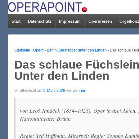
Start
Datenschutz
Impressum
Opernreisen
Orgelkonz
Startseite
›
Opern
›
Berlin, Staatsoper unter den Linden
›
Das schlaue Füch
Das schlaue Füchslein 
Unter den Linden
Veröffentlicht am
1. März 2026
von
Zenner
von Leoš Janáček (1854–1928), Oper in drei Akten,
Nationaltheater Brünn
Regie: Ted Huffman, Mitarbeit Regie: Sonoko Kamimu