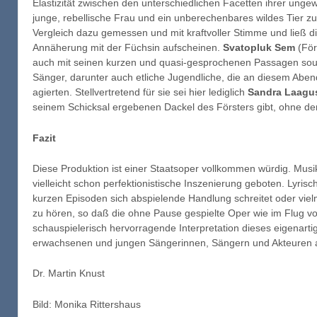
Elastizität zwischen den unterschiedlichen Facetten ihrer unge
junge, rebellische Frau und ein unberechenbares wildes Tier zu
Vergleich dazu gemessen und mit kraftvoller Stimme und ließ die
Annäherung mit der Füchsin aufscheinen.
Svatopluk Sem
(För
auch mit seinen kurzen und quasi-gesprochenen Passagen souve
Sänger, darunter auch etliche Jugendliche, die an diesem Aben
agierten. Stellvertretend für sie sei hier lediglich
Sandra Laagu
seinem Schicksal ergebenen Dackel des Försters gibt, ohne den 
Fazit
Diese Produktion ist einer Staatsoper vollkommen würdig. Musik
vielleicht schon perfektionistische Inszenierung geboten. Lyri
kurzen Episoden sich abspielende Handlung schreitet oder vielm
zu hören, so daß die ohne Pause gespielte Oper wie im Flug v
schauspielerisch hervorragende Interpretation dieses eigenart
erwachsenen und jungen Sängerinnen, Sängern und Akteuren au
Dr. Martin Knust
Bild: Monika Rittershaus