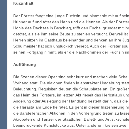
Kurzinhalt
Der Förster fängt eine junge Füchsin und nimmt sie mit auf sein
Hühner auf und tötet den Hahn und die Hennen. Als der Förster 
Höhle des Dachses in Beschlag, trifft den Fuchs, gründet mit i
getötet, als sie ihm seine Beute zu stehlen versucht. Derweil 
Herren sitzen im Gasthaus beieinander und denken an ihre Jug
Schulmeister hat sich unglücklich verliebt. Auch der Förster spü
seinen Fortgang nimmt, als er die Nachkommen der Füchsin im 
Aufführung
Die Szenen dieser Oper sind sehr kurz und machen viele Scha
Vorhang statt. Die Aktionen finden in abstrakter Umgebung sta
Beleuchtung. Requisiten deuten die Schauplätze an: Ein groß
das Heim des Försters, im letzten Akt rieselt das Herbstlaub u
Änderung oder Auslegung der Handlung besteht darin, daß die m
die Harašta am Ende heiratet. Es geht in dieser Inszenierung 
die darstellerischen Aktionen in den Vordergrund treten zu lass
Akrobaten und Tänzer der Staatlichen Ballett- und Artistikschu
beeindruckende Kunststücke aus. Unter anderem kreisen zwei 