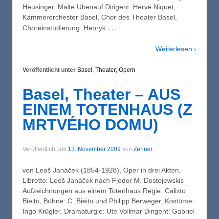
Heusinger, Malte Ubenauf Dirigent: Hervé Niquet,
Kammerorchester Basel, Chor des Theater Basel,
…
Choreinstudierung: Henryk
Weiterlesen ›
Veröffentlicht unter
Basel, Theater
,
Opern
Basel, Theater – AUS
EINEM TOTENHAUS (Z
MRTVÉHO DOMU)
Veröffentlicht am
13. November 2009
von
Zenner
von Leoš Janáček (1854-1928), Oper in drei Akten,
Libretto: Leoš Janáček nach Fjodor M. Dostojewskis
Aufzeichnungen aus einem Totenhaus Regie: Calixto
Bieito, Bühne: C. Bieito und Philipp Berweger, Kostüme:
Ingo Krügler, Dramaturgie: Ute Vollmar Dirigent: Gabriel