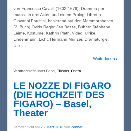
von Francesco Cavalli (1602-1676), Dramma per
musica in drei Akten und einem Prolog, Libretto:
Giovanni Faustini, basierend auf den Metamorphosen
(2. Buch) Ovids Regie: Jan Bosse, Bühne: Stéphane
Laimé, Kostüme: Kathrin Plath, Video: Ulrike
Lindenmann, Licht: Hermann Münzer, Dramaturgie:
…
Ute
Weiterlesen ›
Veröffentlicht unter
Basel, Theater
,
Opern
LE NOZZE DI FIGARO
(DIE HOCHZEIT DES
FIGARO) – Basel,
Theater
Veröffentlicht am
26. März 2010
von
Zenner