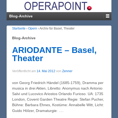
Blog-Archive
Startseite
›
Opern
›
Archiv für Basel, Theater
Blog-Archive
ARIODANTE – Basel,
Theater
Veröffentlicht am
14. Mai 2012
von
Zenner
von Georg Friedrich Händel (1685-1759), Dramma per
musica in drei Akten, Libretto: Anonymus nach Antonio
Salvi und Lucovico Ariostos Orlando Furioso. UA: 1735
London, Covent Garden Theatre Regie: Stefan Pucher,
Bühne: Barbara Ehnes, Kostüme: Annabelle Witt, Licht:
…
Guido Hölzer, Dramaturgie: