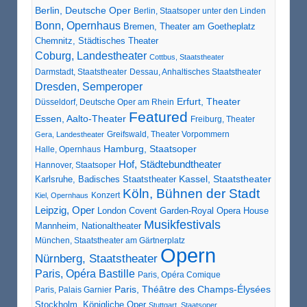
Berlin, Deutsche Oper
Berlin, Staatsoper unter den Linden
Bonn, Opernhaus
Bremen, Theater am Goetheplatz
Chemnitz, Städtisches Theater
Coburg, Landestheater
Cottbus, Staatstheater
Darmstadt, Staatstheater
Dessau, Anhaltisches Staatstheater
Dresden, Semperoper
Erfurt, Theater
Düsseldorf, Deutsche Oper am Rhein
Featured
Essen, Aalto-Theater
Freiburg, Theater
Greifswald, Theater Vorpommern
Gera, Landestheater
Hamburg, Staatsoper
Halle, Opernhaus
Hof, Städtebundtheater
Hannover, Staatsoper
Karlsruhe, Badisches Staatstheater
Kassel, Staatstheater
Köln, Bühnen der Stadt
Konzert
Kiel, Opernhaus
Leipzig, Oper
London Covent Garden-Royal Opera House
Musikfestivals
Mannheim, Nationaltheater
München, Staatstheater am Gärtnerplatz
Opern
Nürnberg, Staatstheater
Paris, Opéra Bastille
Paris, Opéra Comique
Paris, Théâtre des Champs-Élysées
Paris, Palais Garnier
Stockholm, Königliche Oper
Stuttgart, Staatsoper