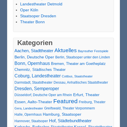
Landestheater Detmold
Oper Köln
Staatsoper Dresden
Theater Bonn
Kategorien
Aktuelles
Aachen, Stadttheater
Bayreuther Festspiele
Berlin, Deutsche Oper
Berlin, Staatsoper unter den Linden
Bonn, Opernhaus
Bremen, Theater am Goetheplatz
Chemnitz, Städtisches Theater
Coburg, Landestheater
Cottbus, Staatstheater
Darmstadt, Staatstheater
Dessau, Anhaltisches Staatstheater
Dresden, Semperoper
Erfurt, Theater
Düsseldorf, Deutsche Oper am Rhein
Featured
Essen, Aalto-Theater
Freiburg, Theater
Greifswald, Theater Vorpommern
Gera, Landestheater
Hamburg, Staatsoper
Halle, Opernhaus
Hof, Städtebundtheater
Hannover, Staatsoper
Karlsruhe, Badisches Staatstheater
Kassel, Staatstheater