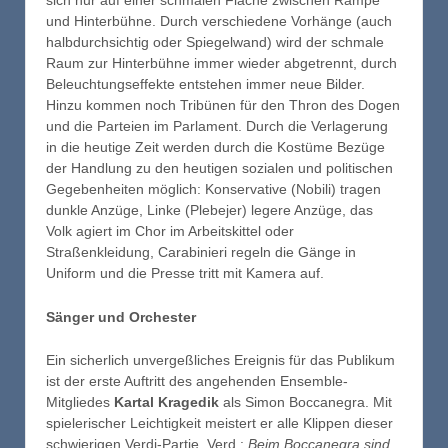
sich nur auf einer schmalen Fläche zwischen Rampe
und Hinterbühne. Durch verschiedene Vorhänge (auch
halbdurchsichtig oder Spiegelwand) wird der schmale
Raum zur Hinterbühne immer wieder abgetrennt, durch
Beleuchtungseffekte entstehen immer neue Bilder.
Hinzu kommen noch Tribünen für den Thron des Dogen
und die Parteien im Parlament. Durch die Verlagerung
in die heutige Zeit werden durch die Kostüme Bezüge
der Handlung zu den heutigen sozialen und politischen
Gegebenheiten möglich: Konservative (Nobili) tragen
dunkle Anzüge, Linke (Plebejer) legere Anzüge, das
Volk agiert im Chor im Arbeitskittel oder
Straßenkleidung, Carabinieri regeln die Gänge in
Uniform und die Presse tritt mit Kamera auf.
Sänger und Orchester
Ein sicherlich unvergeßliches Ereignis für das Publikum
ist der erste Auftritt des angehenden Ensemble-
Mitgliedes
Kartal Kragedik
als Simon Boccanegra. Mit
spielerischer Leichtigkeit meistert er alle Klippen dieser
schwierigen Verdi-Partie. Verd.:
Beim Boccanegra sind