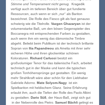
Stimme und Temperament nicht genug.
Kragedik
verfügt auch im tieferen Bereich über gut fundierte
Ressourcen, auch wenn er sich „nur“ als Bariton
bezeichnet. Die Rolle des Fiesco gilt als fast genauso
schwierig wie die Titelrolle.
Vazgen Ghazaryan
ist der
volumenstarke Baß, um den bösen Gegenspieler des
Boccanegra mit entsprechenden Farben zu gestalten,
auch wenn ihm ein wenig das dämonische Timbre
abgeht. Beliebt beim Publikum ist der technisch brillante
Sopran von
Ilia Papandreou
als Amelia mit ihrer sehr
sicheren Höhe und ihren glockenklar schönen
Koloraturen.
Richard Carlucci
besitzt ein
großvolumiger Tenor für das italienische Fach, arbeitet
technisch gut in der Maske und kann die typischen
großen Tonhöhensprünge gut gestalten. Ein wenig
mehr
Strahlkraft wäre aber schön für den Liebhaber
Gabriele Adorno.
Mate Solyom-Nagy
ist ein
Spielbariton mit heldischem Glanz. Seine Erfahrung
erlaubt ihm, auch die Tiefen der Rolle des Paolo Albini
zu gestalten.
Dario Süß
, der Haus-Baß, zeigt sich gut
in der Nebenrolle des Pietro.
Samuel Bächli
gelingt es