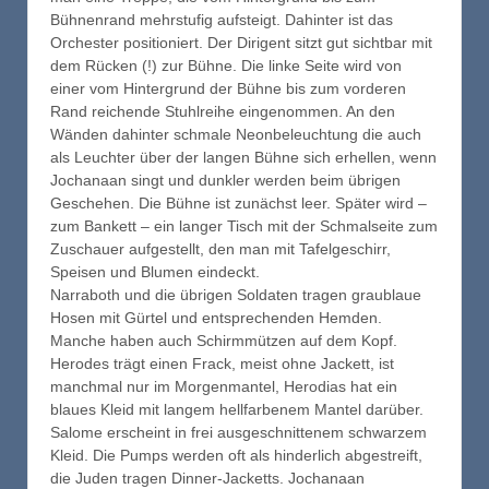
Bühnenrand mehrstufig aufsteigt. Dahinter ist das
Orchester positioniert. Der Dirigent sitzt gut sichtbar mit
dem Rücken (!) zur Bühne. Die linke Seite wird von
einer vom Hintergrund der Bühne bis zum vorderen
Rand reichende Stuhlreihe eingenommen. An den
Wänden dahinter schmale Neonbeleuchtung die auch
als Leuchter über der langen Bühne sich erhellen, wenn
Jochanaan singt und dunkler werden beim übrigen
Geschehen. Die Bühne ist zunächst leer. Später wird –
zum Bankett – ein langer Tisch mit der Schmalseite zum
Zuschauer aufgestellt, den man mit Tafelgeschirr,
Speisen und Blumen eindeckt.
Narraboth und die übrigen Soldaten tragen graublaue
Hosen mit Gürtel und entsprechenden Hemden.
Manche haben auch Schirmmützen auf dem Kopf.
Herodes trägt einen Frack, meist ohne Jackett, ist
manchmal nur im Morgenmantel, Herodias hat ein
blaues Kleid mit langem hellfarbenem Mantel darüber.
Salome erscheint in frei ausgeschnittenem schwarzem
Kleid. Die Pumps werden oft als hinderlich abgestreift,
die Juden tragen Dinner-Jacketts. Jochanaan