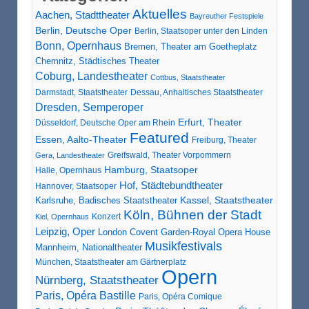
Aktuelles
Aachen, Stadttheater
Bayreuther Festspiele
Berlin, Deutsche Oper
Berlin, Staatsoper unter den Linden
Bonn, Opernhaus
Bremen, Theater am Goetheplatz
Chemnitz, Städtisches Theater
Coburg, Landestheater
Cottbus, Staatstheater
Darmstadt, Staatstheater
Dessau, Anhaltisches Staatstheater
Dresden, Semperoper
Erfurt, Theater
Düsseldorf, Deutsche Oper am Rhein
Featured
Essen, Aalto-Theater
Freiburg, Theater
Greifswald, Theater Vorpommern
Gera, Landestheater
Hamburg, Staatsoper
Halle, Opernhaus
Hof, Städtebundtheater
Hannover, Staatsoper
Karlsruhe, Badisches Staatstheater
Kassel, Staatstheater
Köln, Bühnen der Stadt
Konzert
Kiel, Opernhaus
Leipzig, Oper
London Covent Garden-Royal Opera House
Musikfestivals
Mannheim, Nationaltheater
München, Staatstheater am Gärtnerplatz
Opern
Nürnberg, Staatstheater
Paris, Opéra Bastille
Paris, Opéra Comique