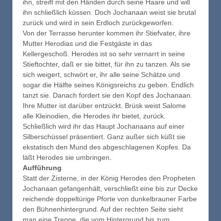
ihn, streift mit den Händen durch seine Haare und will
ihn schließlich küssen. Doch Jochanaan weist sie brutal
zurück und wird in sein Erdloch zurückgeworfen.
Von der Terrasse herunter kommen ihr Stiefvater, ihre
Mutter Herodias und die Festgäste in das
Kellergeschoß. Herodes ist so sehr vernarrt in seine
Stieftochter, daß er sie bittet, für ihn zu tanzen. Als sie
sich weigert, schwört er, ihr alle seine Schätze und
sogar die Hälfte seines Königsreichs zu geben. Endlich
tanzt sie. Danach fordert sie den Kopf des Jochanaan.
Ihre Mutter ist darüber entzückt. Brüsk weist Salome
alle Kleinodien, die Herodes ihr bietet, zurück.
Schließlich wird ihr das Haupt Jochanaans auf einer
Silberschüssel präsentiert. Ganz außer sich küßt sie
ekstatisch den Mund des abgeschlagenen Kopfes. Da
läßt Herodes sie umbringen.
Aufführung
Statt der Zisterne, in der König Herodes den Propheten
Jochanaan gefangenhält, verschließt eine bis zur Decke
reichende doppeltürige Pforte von dunkelbrauner Farbe
den Bühnenhintergrund. Auf der rechten Seite sieht
man eine Treppe, die vom Hintergrund bis zum