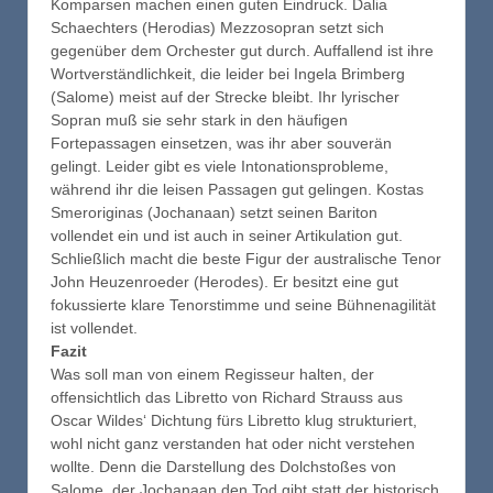
Komparsen machen einen guten Eindruck. Dalia
Schaechters (Herodias) Mezzosopran setzt sich
gegenüber dem Orchester gut durch. Auffallend ist ihre
Wortverständlichkeit, die leider bei Ingela Brimberg
(Salome) meist auf der Strecke bleibt. Ihr lyrischer
Sopran muß sie sehr stark in den häufigen
Fortepassagen einsetzen, was ihr aber souverän
gelingt. Leider gibt es viele Intonationsprobleme,
während ihr die leisen Passagen gut gelingen. Kostas
Smeroriginas (Jochanaan) setzt seinen Bariton
vollendet ein und ist auch in seiner Artikulation gut.
Schließlich macht die beste Figur der australische Tenor
John Heuzenroeder (Herodes). Er besitzt eine gut
fokussierte klare Tenorstimme und seine Bühnenagilität
ist vollendet.
Fazit
Was soll man von einem Regisseur halten, der
offensichtlich das Libretto von Richard Strauss aus
Oscar Wildes‘ Dichtung fürs Libretto klug strukturiert,
wohl nicht ganz verstanden hat oder nicht verstehen
wollte. Denn die Darstellung des Dolchstoßes von
Salome, der Jochanaan den Tod gibt statt der historisch