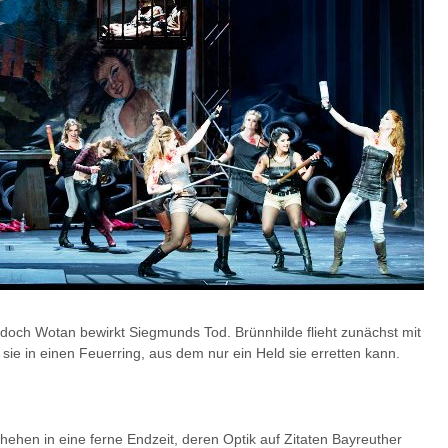
doch Wotan bewirkt Siegmunds Tod. Brünnhilde flieht zunächst mit
sie in einen Feuerring, aus dem nur ein Held sie erretten kann.
ehen in eine ferne Endzeit, deren Optik auf Zitaten Bayreuther