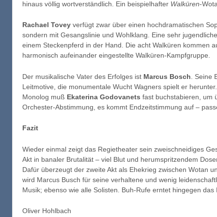
hinaus völlig wortverständlich. Ein beispielhafter
Walküren
-Wota
Rachael Tovey
verfügt zwar über einen hochdramatischen Sopran
sondern mit Gesangslinie und Wohlklang. Eine sehr jugendliche
einem Steckenpferd in der Hand. Die acht Walküren kommen 
harmonisch aufeinander eingestellte Walküren-Kampfgruppe.
Der musikalische Vater des Erfolges ist
Marcus Bosch
. Seine 
Leitmotive, die monumentale Wucht Wagners spielt er herunte
Monolog muß
Ekaterina Godovanets
fast buchstabieren, um 
Orchester-Abstimmung, es kommt Endzeitstimmung auf – pass
Fazit
Wieder einmal zeigt das Regietheater sein zweischneidiges Gesi
Akt in banaler Brutalität – viel Blut und herumspritzendem Do
Dafür überzeugt der zweite Akt als Ehekrieg zwischen Wotan und
wird Marcus Busch für seine verhaltene und wenig leidenschaftli
Musik; ebenso wie alle Solisten. Buh-Rufe erntet hingegen das
Oliver Hohlbach