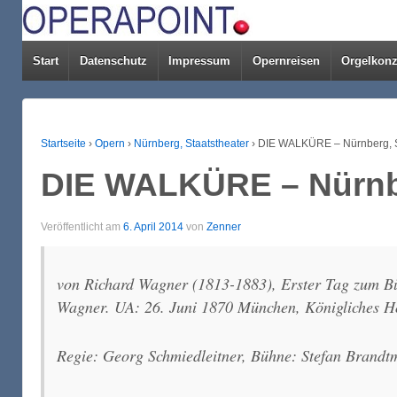
Start
Datenschutz
Impressum
Opernreisen
Orgelkonz
Startseite
›
Opern
›
Nürnberg, Staatstheater
›
DIE WALKÜRE – Nürnberg, S
DIE WALKÜRE – Nürnbe
Veröffentlicht am
6. April 2014
von
Zenner
von Richard Wagner (1813-1883), Erster Tag zum Büh
Wagner. UA: 26. Juni 1870 München, Königliches Ho
Regie: Georg Schmiedleitner, Bühne: Stefan Brandt