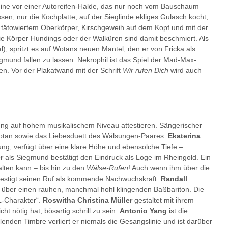
uine vor einer Autoreifen-Halde, das nur noch vom Bauschaum
sen, nur die Kochplatte, auf der Sieglinde ekliges Gulasch kocht,
mit tätowiertem Oberkörper, Kirschgeweih auf dem Kopf und mit der
 die Körper Hundings oder der Walküren sind damit beschmiert. Als
l), spritzt es auf Wotans neuen Mantel, den er von Fricka als
gmund fallen zu lassen. Nekrophil ist das Spiel der Mad-Max-
en. Vor der Plakatwand mit der Schrift
Wir rufen Dich
wird auch
.
g auf hohem musikalischem Niveau attestieren. Sängerischer
Wotan sowie das Liebesduett des Wälsungen-Paares.
Ekaterina
lung, verfügt über eine klare Höhe und ebensolche Tiefe –
r
als Siegmund bestätigt den Eindruck als Loge im Rheingold. Ein
lten kann – bis hin zu den
Wälse-Rufen
! Auch wenn ihm über die
 festigt seinen Ruf als kommende Nachwuchskraft.
Randall
ch über einen rauhen, manchmal hohl klingenden Baßbariton. Die
L-Charakter“.
Roswitha Christina Müller
gestaltet mit ihrem
t nötig hat, bösartig schrill zu sein.
Antonio Yang
ist die
hlenden Timbre verliert er niemals die Gesangslinie und ist darüber