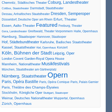
Coburg, Landestheater
Chemnitz, Städtisches Theater
Darmstadt, Staatstheater
Cottbus, Staatstheater
Dresden, Semperoper
Dessau, Anhaltisches Staatstheater
Erfurt, Theater
Düsseldorf, Deutsche Oper am Rhein
Featured
Essen, Aalto-Theater
Freiburg, Theater
Greifswald, Theater Vorpommern
Gera, Landestheater
Halle, Opernhaus
Hamburg, Staatsoper
Hannover, Staatsoper
Hof, Städtebundtheater
Karlsruhe, Badisches Staatstheater
Kassel, Staatstheater
Konzert
Kiel, Opernhaus
Köln, Bühnen der Stadt
Leipzig, Oper
London Covent Garden-Royal Opera House
Musikfestivals
Mannheim, Nationaltheater
München, Staatstheater am Gärtnerplatz
Opern
Nürnberg, Staatstheater
Paris, Opéra Bastille
Paris, Opéra Comique
Paris, Palais Garnier
Paris, Théâtre des Champs-Élysées
Stockholm, Königliche Oper
Stuttgart, Staatsoper
Weimar, Deutsches Nationaltheater
Wuppertal, Opernhaus
Zürich, Opernhaus