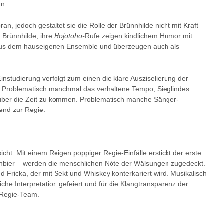
n.
, jedoch gestaltet sie die Rolle der Brünnhilde nicht mit Kraft
 Brünnhilde, ihre
Hojotoho-
Rufe zeigen kindlichem Humor mit
aus dem hauseigenen Ensemble und überzeugen auch als
Einstudierung verfolgt zum einen die klare Ausziselierung der
r. Problematisch manchmal das verhaltene Tempo, Sieglindes
über die Zeit zu kommen. Problematisch manche Sänger-
end zur Regie.
cht: Mit einem Reigen poppiger Regie-Einfälle erstickt der erste
senbier – werden die menschlichen Nöte der Wälsungen zugedeckt.
 Fricka, der mit Sekt und Whiskey konterkariert wird. Musikalisch
che Interpretation gefeiert und für die Klangtransparenz der
 Regie-Team.