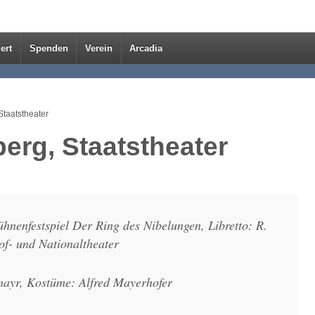
ert
Spenden
Verein
Arcadia
taatstheater
rg, Staatstheater
nenfestspiel Der Ring des Nibelungen, Libretto: R.
f- und Nationaltheater
mayr, Kostüme: Alfred Mayerhofer