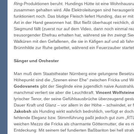
Ring
-Produktionen beruht. Hundings Hütte ist eine Wohnhausr
zusammen gehalten wird. Alle Elektroleitungen sind herausgeris
funktioniert noch. Das blutige Fleisch liefert Hunding, das er 
Axt in der Hand gewonnen hat. Blut fließt überhaupt reichlich,
Siegmund fällt (zuerst nur auf dem Video, dann noch einmal rea
treusorgender Ehefrau erhalten hat, während sie ihn zwingt Sie
Walküren mit den Gefallenen, die sie in Käfigen auf und ab fahr
Brünnhilde zur Ruhe gebettet, während ein Feuerzauber startet
Sänger und Orchester
Man muß dem Staatstheater Nürnberg eine gelungene Besetzun
Höhepunkt sind die „Szenen einer Ehe“ zwischen Fricka und 
Godovanets
gibt der Sieglinde eine jugendlich naive Ausstrah
manchmal verliert sie aber die Leuchtkraft.
Vincent Wolfsteine
lyrischer Tenor, der seine Gefühlsausbrüche überzeugend gesta
Dauer Kraft und Glanz – vor allem in der Höhe – schwindet, er
Jakobsh
als Hunding wirkt wahrlich bedrohlich, verfügt er do
fehlende Eleganz bzw. Stimmführung paßt jedoch gut zum „RT
weichen Mezzo die Fricka als charmante Göttermutter, die es nich
Entdeckung: Mit seinem tief fundierten Baßbariton bei hell stra