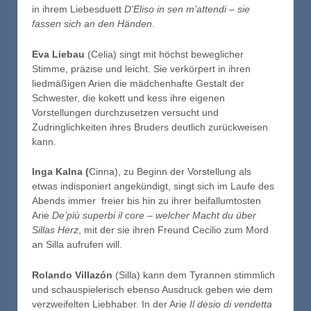
in ihrem Liebesduett
D’Eliso in sen m’attendi
– sie
fassen sich an den Händen
.
Eva Liebau
(Celia) singt mit höchst beweglicher
Stimme, präzise und leicht. Sie verkörpert in ihren
liedmäßigen Arien die mädchenhafte Gestalt der
Schwester, die kokett und kess ihre eigenen
Vorstellungen durchzusetzen versucht und
Zudringlichkeiten ihres Bruders deutlich zurückweisen
kann.
Inga Kalna (
Cinna), zu Beginn der Vorstellung als
etwas indisponiert angekündigt, singt sich im Laufe des
Abends immer freier bis hin zu ihrer beifallumtosten
Arie
De’più superbi il core
–
welcher Macht
du über
Sillas Herz
, mit der sie ihren Freund Cecilio zum Mord
an Silla aufrufen will.
Rolando
Villazón
(Silla) kann dem Tyrannen stimmlich
und schauspielerisch ebenso Ausdruck geben wie dem
verzweifelten Liebhaber. In der Arie
Il desio di vendetta