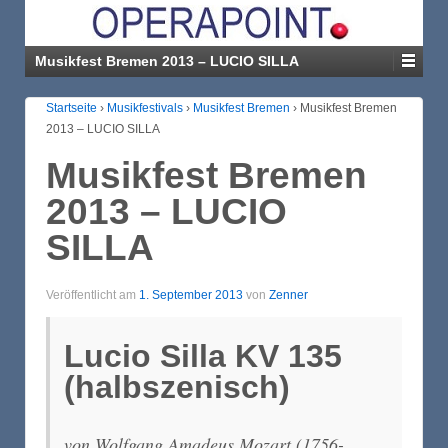
Musikfest Bremen 2013 – LUCIO SILLA
Startseite
›
Musikfestivals
›
Musikfest Bremen
›
Musikfest Bremen
2013 – LUCIO SILLA
Musikfest Bremen
2013 – LUCIO
SILLA
Veröffentlicht am
1. September 2013
von
Zenner
Lucio Silla KV 135
(halbszenisch)
von Wolfgang Amadeus Mozart (1756-