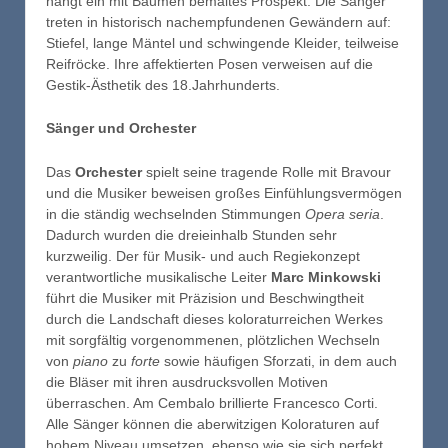
hängt ein mit Bäumen bemaltes Prospekt. Die Sänger
treten in historisch nachempfundenen Gewändern auf:
Stiefel, lange Mäntel und schwingende Kleider, teilweise
Reifröcke. Ihre affektierten Posen verweisen auf die
Gestik-Ästhetik des 18.Jahrhunderts.
Sänger und Orchester
Das
Orchester
spielt seine tragende Rolle mit Bravour
und die Musiker beweisen großes Einfühlungsvermögen
in die ständig wechselnden Stimmungen
Opera seria
.
Dadurch wurden die dreieinhalb Stunden sehr
kurzweilig. Der für Musik- und auch Regiekonzept
verantwortliche musikalische Leiter
Marc
Minkowski
führt die Musiker mit Präzision und Beschwingtheit
durch die Landschaft dieses koloraturreichen Werkes
mit sorgfältig vorgenommenen, plötzlichen Wechseln
von
piano
zu
forte
sowie häufigen Sforzati, in dem auch
die Bläser mit ihren ausdrucksvollen Motiven
überraschen. Am Cembalo brillierte Francesco Corti.
Alle Sänger können die aberwitzigen Koloraturen auf
hohem Niveau umsetzen, ebenso wie sie sich perfekt