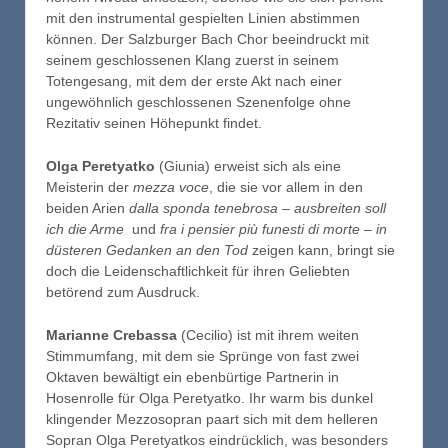
mit den instrumental gespielten Linien abstimmen
können. Der Salzburger Bach Chor beeindruckt mit
seinem geschlossenen Klang zuerst in seinem
Totengesang, mit dem der erste Akt nach einer
ungewöhnlich geschlossenen Szenenfolge ohne
Rezitativ seinen Höhepunkt findet.
Olga Peretyatko
(Giunia) erweist sich als eine
Meisterin der
mezza
voce
, die sie vor allem in den
beiden Arien
dalla sponda tenebrosa – ausbreiten soll
ich die Arme
und
fra i pensier più funesti di
morte – in
düsteren Gedanken an den Tod
zeigen kann, bringt sie
doch die Leidenschaftlichkeit für ihren Geliebten
betörend zum Ausdruck.
Marianne
Crebassa
(Cecilio) ist mit ihrem weiten
Stimmumfang, mit dem sie Sprünge von fast zwei
Oktaven bewältigt ein ebenbürtige Partnerin in
Hosenrolle für Olga Peretyatko. Ihr warm bis dunkel
klingender Mezzosopran paart sich mit dem helleren
Sopran Olga Peretyatkos eindrücklich, was besonders