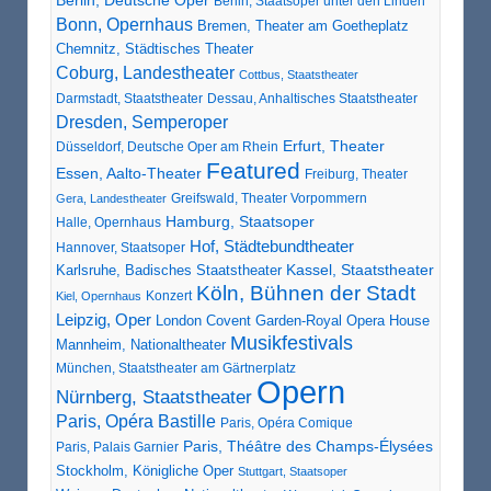
Berlin, Staatsoper unter den Linden
Bonn, Opernhaus
Bremen, Theater am Goetheplatz
Chemnitz, Städtisches Theater
Coburg, Landestheater
Cottbus, Staatstheater
Darmstadt, Staatstheater
Dessau, Anhaltisches Staatstheater
Dresden, Semperoper
Erfurt, Theater
Düsseldorf, Deutsche Oper am Rhein
Featured
Essen, Aalto-Theater
Freiburg, Theater
Greifswald, Theater Vorpommern
Gera, Landestheater
Hamburg, Staatsoper
Halle, Opernhaus
Hof, Städtebundtheater
Hannover, Staatsoper
Karlsruhe, Badisches Staatstheater
Kassel, Staatstheater
Köln, Bühnen der Stadt
Konzert
Kiel, Opernhaus
Leipzig, Oper
London Covent Garden-Royal Opera House
Musikfestivals
Mannheim, Nationaltheater
München, Staatstheater am Gärtnerplatz
Opern
Nürnberg, Staatstheater
Paris, Opéra Bastille
Paris, Opéra Comique
Paris, Théâtre des Champs-Élysées
Paris, Palais Garnier
Stockholm, Königliche Oper
Stuttgart, Staatsoper