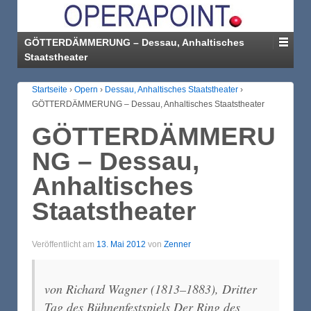
GÖTTERDÄMMERUNG – Dessau, Anhaltisches
Staatstheater
Startseite
›
Opern
›
Dessau, Anhaltisches Staatstheater
›
GÖTTERDÄMMERUNG – Dessau, Anhaltisches Staatstheater
GÖTTERDÄMMERU
NG – Dessau,
Anhaltisches
Staatstheater
Veröffentlicht am
13. Mai 2012
von
Zenner
von Richard Wagner (1813–1883), Dritter
Tag des Bühnenfestspiels Der Ring des