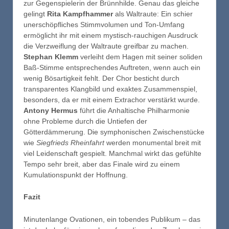
zur Gegenspielerin der Brünnhilde. Genau das gleiche
gelingt
Rita Kampfhammer
als Waltraute: Ein schier
unerschöpfliches Stimmvolumen und Ton-Umfang
ermöglicht ihr mit einem mystisch-rauchigen Ausdruck
die Verzweiflung der Waltraute greifbar zu machen.
Stephan Klemm
verleiht dem Hagen mit seiner soliden
Baß-Stimme entsprechendes Auftreten, wenn auch ein
wenig Bösartigkeit fehlt. Der Chor besticht durch
transparentes Klangbild und exaktes Zusammenspiel,
besonders, da er mit einem Extrachor verstärkt wurde.
Antony Hermus
führt die Anhaltische Philharmonie
ohne Probleme durch die Untiefen der
Götterdämmerung. Die symphonischen Zwischenstücke
wie
Siegfrieds Rheinfahrt
werden monumental breit mit
viel Leidenschaft gespielt. Manchmal wirkt das gefühlte
Tempo sehr breit, aber das Finale wird zu einem
Kumulationspunkt der Hoffnung.
Fazit
Minutenlange Ovationen, ein tobendes Publikum – das