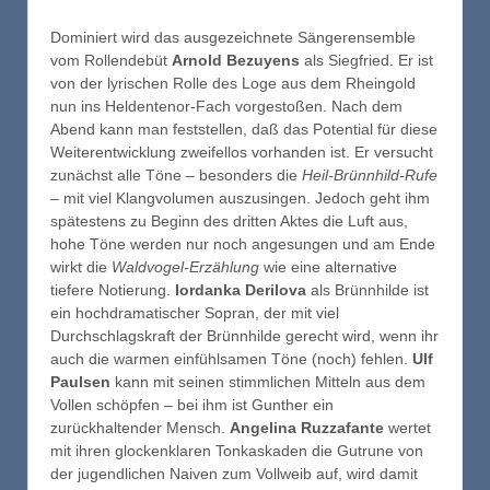
Dominiert wird das ausgezeichnete Sängerensemble
vom Rollendebüt
Arnold Bezuyens
als Siegfried. Er ist
von der lyrischen Rolle des Loge aus dem Rheingold
nun ins Heldentenor-Fach vorgestoßen. Nach dem
Abend kann man feststellen, daß das Potential für diese
Weiterentwicklung zweifellos vorhanden ist. Er versucht
zunächst alle Töne – besonders die
Heil-Brünnhild-Rufe
– mit viel Klangvolumen auszusingen. Jedoch geht ihm
spätestens zu Beginn des dritten Aktes die Luft aus,
hohe Töne werden nur noch angesungen und am Ende
wirkt die
Waldvogel-Erzählung
wie eine alternative
tiefere Notierung.
Iordanka Derilova
als Brünnhilde ist
ein hochdramatischer Sopran, der mit viel
Durchschlagskraft der Brünnhilde gerecht wird, wenn ihr
auch die warmen einfühlsamen Töne (noch) fehlen.
Ulf
Paulsen
kann mit seinen stimmlichen Mitteln aus dem
Vollen schöpfen – bei ihm ist Gunther ein
zurückhaltender Mensch.
Angelina Ruzzafante
wertet
mit ihren glockenklaren Tonkaskaden die Gutrune von
der jugendlichen Naiven zum Vollweib auf, wird damit