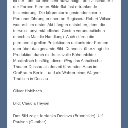
ist der Lohn für eine sehr aufwendige, den Zuschauer in
der Farben-Formen-Bilderflut fast ertränkende
Inszenierung. Die körperstarre gestendominierte
Personenführung erinnert an Regisseur Robert Wilson,
wodurch im ersten Akt Längen entstehen, denn die
teilweise unverständlichen Gesten verundeutlichen
manches Mal die Handlung). Auch stören die
permanent grellen Projektionen unkonkreter Formen
quer über das gesamte Bild. Dennoch überzeugt die
Produktion durch eindrucksvolle Bühnenbilder.
Musikalisch bestätigt dieser
Ring
das Anhaltische
Theater Dessau als derzeit führendes Haus im
Großraum Berlin – und als Wahrer einer Wagner-
Tradition in Dessau.
Oliver Hohlbach
Bild: Claudia Heysel
Das Bild zeigt: Iordanka Derilova (Brünnhilde), Ulf
Paulsen (Gunther)