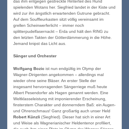
das ihm entgegen gestreckte Hinterteil des Hund
spielenden Wotans her. Siegfried landet in der Kiste und
wird zur ihn ängstlich erwartenden Gutrune gebracht.
Auf dem Souffleurkasten sitzt völlig vereinsamt im
grellen Scheinwerferlicht – immer noch
splitterpudelfasernackt – Erda und hält den RING zu
den letzten Takten der Götterdämmerung in die Höhe.
Jemand knipst das Licht aus.
Sänger und Orchester
Wolfgang Bozic
ist nun endgültig im Olymp der
Wagner-Dirigenten angekommen – allerdings mal
wieder ohne seine Bläser. An erster Stelle der
insgesamt hervorragenden Sängerriege muß heute
Albert Pesendorfer als Hagen genannt werden. Eine
Weltklasseleistung mit imponierender Erscheinung,
finsterstem Charakter und donnerndem Baß: ein Augen-
und Ohrenschmaus! Ganz großartig auch unser Held
Robert Künzli
(Siegfried). Dieser hat sich in einer Art
und Weise als Wagnerianischer Heldentenor profiliert,
die auch ihm einen Platz im Olymp der Wagner-Sänger