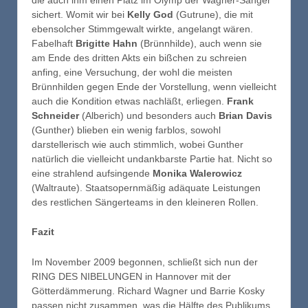
sichert. Womit wir bei
Kelly God
(Gutrune), die mit
ebensolcher Stimmgewalt wirkte, angelangt wären.
Fabelhaft
Brigitte Hahn
(Brünnhilde), auch wenn sie
am Ende des dritten Akts ein bißchen zu schreien
anfing, eine Versuchung, der wohl die meisten
Brünnhilden gegen Ende der Vorstellung, wenn vielleicht
auch die Kondition etwas nachläßt, erliegen.
Frank
Schneider
(Alberich) und besonders auch
Brian Davis
(Gunther) blieben ein wenig farblos, sowohl
darstellerisch wie auch stimmlich, wobei Gunther
natürlich die vielleicht undankbarste Partie hat. Nicht so
eine strahlend aufsingende
Monika Walerowicz
(Waltraute). Staatsopernmäßig adäquate Leistungen
des restlichen Sängerteams in den kleineren Rollen.
Fazit
Im November 2009 begonnen, schließt sich nun der
RING DES NIBELUNGEN in Hannover mit der
Götterdämmerung. Richard Wagner und Barrie Kosky
passen nicht zusammen, was die Hälfte des Publikums