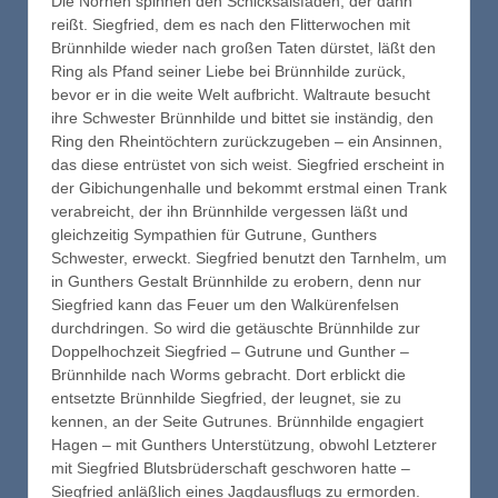
Die Nornen spinnen den Schicksalsfaden, der dann
reißt. Siegfried, dem es nach den Flitterwochen mit
Brünnhilde wieder nach großen Taten dürstet, läßt den
Ring als Pfand seiner Liebe bei Brünnhilde zurück,
bevor er in die weite Welt aufbricht. Waltraute besucht
ihre Schwester Brünnhilde und bittet sie inständig, den
Ring den Rheintöchtern zurückzugeben – ein Ansinnen,
das diese entrüstet von sich weist. Siegfried erscheint in
der Gibichungenhalle und bekommt erstmal einen Trank
verabreicht, der ihn Brünnhilde vergessen läßt und
gleichzeitig Sympathien für Gutrune, Gunthers
Schwester, erweckt. Siegfried benutzt den Tarnhelm, um
in Gunthers Gestalt Brünnhilde zu erobern, denn nur
Siegfried kann das Feuer um den Walkürenfelsen
durchdringen. So wird die getäuschte Brünnhilde zur
Doppelhochzeit Siegfried – Gutrune und Gunther –
Brünnhilde nach Worms gebracht. Dort erblickt die
entsetzte Brünnhilde Siegfried, der leugnet, sie zu
kennen, an der Seite Gutrunes. Brünnhilde engagiert
Hagen – mit Gunthers Unterstützung, obwohl Letzterer
mit Siegfried Blutsbrüderschaft geschworen hatte –
Siegfried anläßlich eines Jagdausflugs zu ermorden.