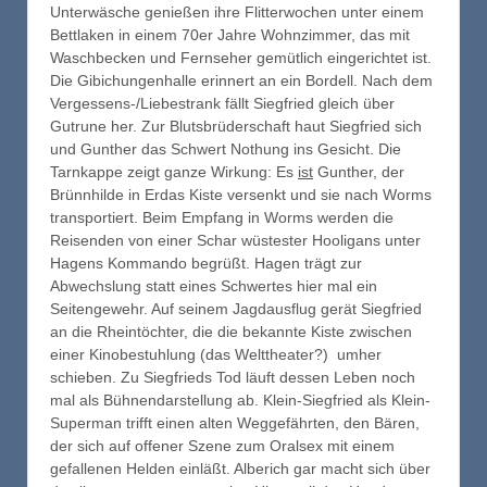
Unterwäsche genießen ihre Flitterwochen unter einem
Bettlaken in einem 70er Jahre Wohnzimmer, das mit
Waschbecken und Fernseher gemütlich eingerichtet ist.
Die Gibichungenhalle erinnert an ein Bordell. Nach dem
Vergessens-/Liebestrank fällt Siegfried gleich über
Gutrune her. Zur Blutsbrüderschaft haut Siegfried sich
und Gunther das Schwert Nothung ins Gesicht. Die
Tarnkappe zeigt ganze Wirkung: Es
ist
Gunther, der
Brünnhilde in Erdas Kiste versenkt und sie nach Worms
transportiert. Beim Empfang in Worms werden die
Reisenden von einer Schar wüstester Hooligans unter
Hagens Kommando begrüßt. Hagen trägt zur
Abwechslung statt eines Schwertes hier mal ein
Seitengewehr. Auf seinem Jagdausflug gerät Siegfried
an die Rheintöchter, die die bekannte Kiste zwischen
einer Kinobestuhlung (das Welttheater?) umher
schieben. Zu Siegfrieds Tod läuft dessen Leben noch
mal als Bühnendarstellung ab. Klein-Siegfried als Klein-
Superman trifft einen alten Weggefährten, den Bären,
der sich auf offener Szene zum Oralsex mit einem
gefallenen Helden einläßt. Alberich gar macht sich über