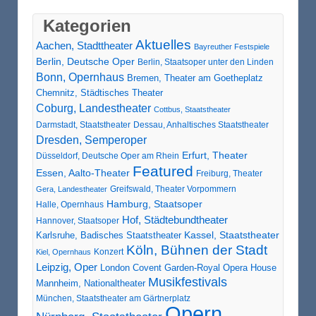
Kategorien
Aktuelles
Aachen, Stadttheater
Bayreuther Festspiele
Berlin, Deutsche Oper
Berlin, Staatsoper unter den Linden
Bonn, Opernhaus
Bremen, Theater am Goetheplatz
Chemnitz, Städtisches Theater
Coburg, Landestheater
Cottbus, Staatstheater
Darmstadt, Staatstheater
Dessau, Anhaltisches Staatstheater
Dresden, Semperoper
Erfurt, Theater
Düsseldorf, Deutsche Oper am Rhein
Featured
Essen, Aalto-Theater
Freiburg, Theater
Greifswald, Theater Vorpommern
Gera, Landestheater
Hamburg, Staatsoper
Halle, Opernhaus
Hof, Städtebundtheater
Hannover, Staatsoper
Karlsruhe, Badisches Staatstheater
Kassel, Staatstheater
Köln, Bühnen der Stadt
Konzert
Kiel, Opernhaus
Leipzig, Oper
London Covent Garden-Royal Opera House
Musikfestivals
Mannheim, Nationaltheater
München, Staatstheater am Gärtnerplatz
Opern