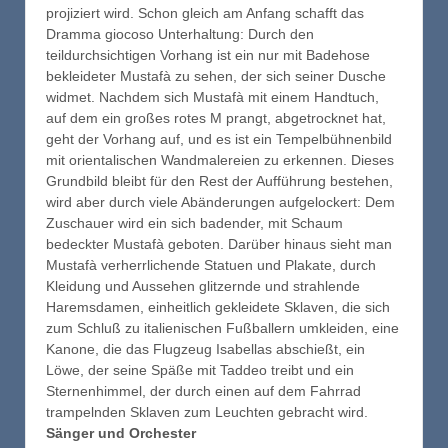
projiziert wird. Schon gleich am Anfang schafft das
Dramma giocoso Unterhaltung: Durch den
teildurchsichtigen Vorhang ist ein nur mit Badehose
bekleideter Mustafà zu sehen, der sich seiner Dusche
widmet. Nachdem sich Mustafà mit einem Handtuch,
auf dem ein großes rotes M prangt, abgetrocknet hat,
geht der Vorhang auf, und es ist ein Tempelbühnenbild
mit orientalischen Wandmalereien zu erkennen. Dieses
Grundbild bleibt für den Rest der Aufführung bestehen,
wird aber durch viele Abänderungen aufgelockert: Dem
Zuschauer wird ein sich badender, mit Schaum
bedeckter Mustafà geboten. Darüber hinaus sieht man
Mustafà verherrlichende Statuen und Plakate, durch
Kleidung und Aussehen glitzernde und strahlende
Haremsdamen, einheitlich gekleidete Sklaven, die sich
zum Schluß zu italienischen Fußballern umkleiden, eine
Kanone, die das Flugzeug Isabellas abschießt, ein
Löwe, der seine Späße mit Taddeo treibt und ein
Sternenhimmel, der durch einen auf dem Fahrrad
trampelnden Sklaven zum Leuchten gebracht wird.
Sänger und Orchester