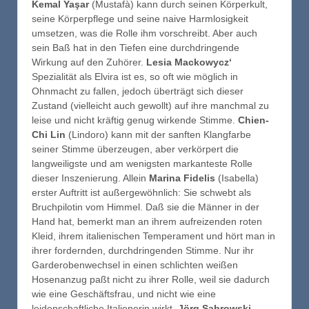
Kemal Yaşar
(Mustafà) kann durch seinen Körperkult,
seine Körperpflege und seine naive Harmlosigkeit
umsetzen, was die Rolle ihm vorschreibt. Aber auch
sein Baß hat in den Tiefen eine durchdringende
Wirkung auf den Zuhörer.
Lesia Mackowycz‘
Spezialität als Elvira ist es, so oft wie möglich in
Ohnmacht zu fallen, jedoch überträgt sich dieser
Zustand (vielleicht auch gewollt) auf ihre manchmal zu
leise und nicht kräftig genug wirkende Stimme.
Chien-
Chi Lin
(Lindoro) kann mit der sanften Klangfarbe
seiner Stimme überzeugen, aber verkörpert die
langweiligste und am wenigsten markanteste Rolle
dieser Inszenierung. Allein
Marina Fidelis
(Isabella)
erster Auftritt ist außergewöhnlich: Sie schwebt als
Bruchpilotin vom Himmel. Daß sie die Männer in der
Hand hat, bemerkt man an ihrem aufreizenden roten
Kleid, ihrem italienischen Temperament und hört man in
ihrer fordernden, durchdringenden Stimme. Nur ihr
Garderobenwechsel in einen schlichten weißen
Hosenanzug paßt nicht zu ihrer Rolle, weil sie dadurch
wie eine Geschäftsfrau, und nicht wie eine
leidenschaftliche Italienerin wirkt.
Jörg Sabrowski