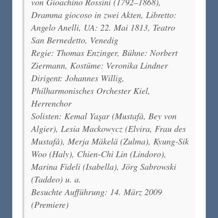
von Gioachino Rossini (1792–1868),
Dramma giocoso in zwei Akten, Libretto:
Angelo Anelli, UA: 22. Mai 1813, Teatro
San Bernedetto, Venedig
Regie: Thomas Enzinger, Bühne: Norbert
Ziermann, Kostüme: Veronika Lindner
Dirigent: Johannes Willig,
Philharmonisches Orchester Kiel,
Herrenchor
Solisten: Kemal Yaşar (Mustafà, Bey von
Algier), Lesia Mackowycz (Elvira, Frau des
Mustafà), Merja Mäkelä (Zulma), Kyung-Sik
Woo (Haly), Chien-Chi Lin (Lindoro),
Marina Fideli (Isabella), Jörg Sabrowski
(Taddeo) u. a.
Besuchte Aufführung: 14. März 2009
(Premiere)