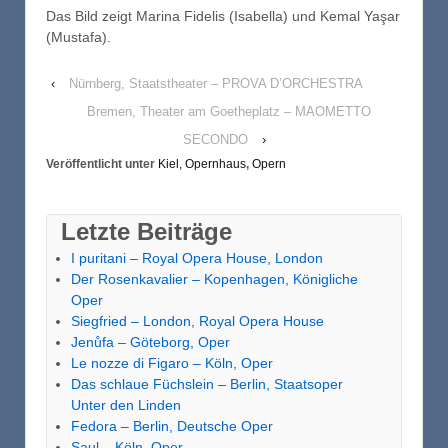
Das Bild zeigt Marina Fidelis (Isabella) und Kemal Yaşar
(Mustafa).
‹
Nürnberg, Staatstheater – PROVA D’ORCHESTRA
Bremen, Theater am Goetheplatz – MAOMETTO
SECONDO
›
Veröffentlicht unter
Kiel, Opernhaus
,
Opern
Letzte Beiträge
I puritani – Royal Opera House, London
Der Rosenkavalier – Kopenhagen, Königliche
Oper
Siegfried – London, Royal Opera House
Jenůfa – Göteborg, Oper
Le nozze di Figaro – Köln, Oper
Das schlaue Füchslein – Berlin, Staatsoper
Unter den Linden
Fedora – Berlin, Deutsche Oper
Saul – Köln, Oper