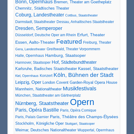
Bonn, Opernhaus
Bremen, Theater am Goetheplatz
Chemnitz, Städtisches Theater
Coburg, Landestheater
Cottbus, Staatstheater
Darmstadt, Staatstheater
Dessau, Anhaltisches Staatstheater
Dresden, Semperoper
Erfurt, Theater
Düsseldorf, Deutsche Oper am Rhein
Featured
Essen, Aalto-Theater
Freiburg, Theater
Greifswald, Theater Vorpommern
Gera, Landestheater
Hamburg, Staatsoper
Halle, Opernhaus
Hof, Städtebundtheater
Hannover, Staatsoper
Karlsruhe, Badisches Staatstheater
Kassel, Staatstheater
Köln, Bühnen der Stadt
Konzert
Kiel, Opernhaus
Leipzig, Oper
London Covent Garden-Royal Opera House
Musikfestivals
Mannheim, Nationaltheater
München, Staatstheater am Gärtnerplatz
Opern
Nürnberg, Staatstheater
Paris, Opéra Bastille
Paris, Opéra Comique
Paris, Théâtre des Champs-Élysées
Paris, Palais Garnier
Stockholm, Königliche Oper
Stuttgart, Staatsoper
Weimar, Deutsches Nationaltheater
Wuppertal, Opernhaus