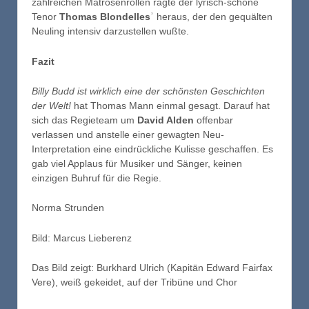
zahlreichen Matrosenrollen ragte der lyrisch-schöne
Tenor
Thomas Blondelles
ʾ heraus, der den gequälten
Neuling intensiv darzustellen wußte.
Fazit
Billy Budd ist wirklich eine der schönsten Geschichten
der Welt!
hat Thomas Mann einmal gesagt. Darauf hat
sich das Regieteam um
David Alden
offenbar
verlassen und anstelle einer gewagten Neu-
Interpretation eine eindrückliche Kulisse geschaffen. Es
gab viel Applaus für Musiker und Sänger, keinen
einzigen Buhruf für die Regie.
Norma Strunden
Bild: Marcus Lieberenz
Das Bild zeigt: Burkhard Ulrich (Kapitän Edward Fairfax
Vere), weiß gekeidet, auf der Tribüne und Chor