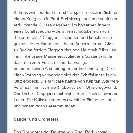
Brittens zweites Seefahrerstück spielt ausschließlich auf
einem Kriegsschiff.
Paul Steinberg
hat ihm eine düster-
erdrückende Kulisse gegeben. Im hölzernen Innern
eines Schiffsbauchs – dem Herrschaftsbereich von
„Eisenbrecher” Claggart – schuften und kriechen die
geknechteten Matrosen in Blaumännern herum. Gleich
zu Beginn fordert Claggart das rote Halstuch Billys, um
ihn in die graue Masse einzugliedern. Später wird ihm
das Tuch zum Fetisch, eine der wenigen
homoerotischen Andeutungen der Inszenierung. Durch
einen Vorhang verwandelt sich das Schiffsinnere in ein
Offiziersdeck. Die fahrbare Kajüte von Kapitän „Sternen-
Vere” ist himmlisch-weiß, ebenso sein Offiziersgewand.
Der finstere Claggart erscheint in martialisch schwarzen
Leder. Die Kulisse kommt mit wenigen Elementen aus
und schafft doch Beklemmungen.
Sänger und Orchester
Das
Orchester der Deutschen Oper Berlin
toste