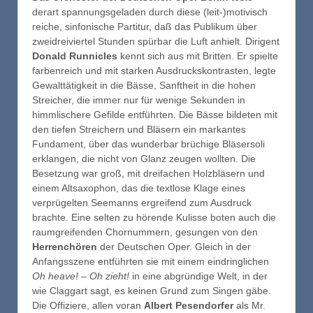
derart spannungsgeladen durch diese (leit-)motivisch
reiche, sinfonische Partitur, daß das Publikum über
zweidreiviertel Stunden spürbar die Luft anhielt. Dirigent
Donald Runnicles
kennt sich aus mit Britten. Er spielte
farbenreich und mit starken Ausdruckskontrasten, legte
Gewalttätigkeit in die Bässe, Sanftheit in die hohen
Streicher, die immer nur für wenige Sekunden in
himmlischere Gefilde entführten. Die Bässe bildeten mit
den tiefen Streichern und Bläsern ein markantes
Fundament, über das wunderbar brüchige Bläsersoli
erklangen, die nicht von Glanz zeugen wollten. Die
Besetzung war groß, mit dreifachen Holzbläsern und
einem Altsaxophon, das die textlose Klage eines
verprügelten Seemanns ergreifend zum Ausdruck
brachte. Eine selten zu hörende Kulisse boten auch die
raumgreifenden Chornummern, gesungen von den
Herrenchören
der Deutschen Oper. Gleich in der
Anfangsszene entführten sie mit einem eindringlichen
Oh heave! – Oh zieht!
in eine abgründige Welt, in der
wie Claggart sagt, es keinen Grund zum Singen gäbe.
Die Offiziere, allen voran
Albert Pesendorfer
als Mr.