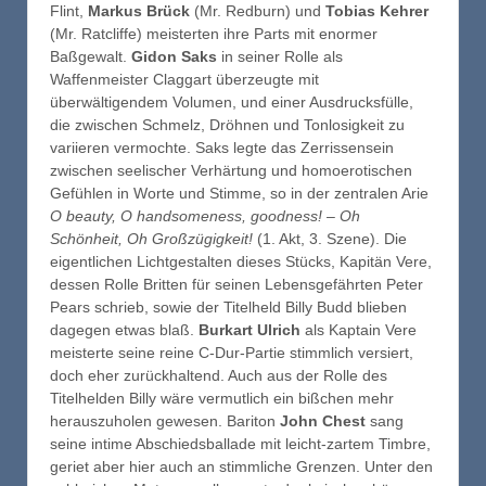
Flint,
Markus Brück
(Mr. Redburn) und
Tobias Kehrer
(Mr. Ratcliffe) meisterten ihre Parts mit enormer
Baßgewalt.
Gidon Saks
in seiner Rolle als
Waffenmeister Claggart überzeugte mit
überwältigendem Volumen, und einer Ausdrucksfülle,
die zwischen Schmelz, Dröhnen und Tonlosigkeit zu
variieren vermochte. Saks legte das Zerrissensein
zwischen seelischer Verhärtung und homoerotischen
Gefühlen in Worte und Stimme, so in der zentralen Arie
O beauty, O handsomeness, goodness! – Oh
Schönheit, Oh Großzügigkeit!
(1. Akt, 3. Szene). Die
eigentlichen Lichtgestalten dieses Stücks, Kapitän Vere,
dessen Rolle Britten für seinen Lebensgefährten Peter
Pears schrieb, sowie der Titelheld Billy Budd blieben
dagegen etwas blaß.
Burkart Ulrich
als Kaptain Vere
meisterte seine reine C-Dur-Partie stimmlich versiert,
doch eher zurückhaltend. Auch aus der Rolle des
Titelhelden Billy wäre vermutlich ein bißchen mehr
herauszuholen gewesen. Bariton
John Chest
sang
seine intime Abschiedsballade mit leicht-zartem Timbre,
geriet aber hier auch an stimmliche Grenzen. Unter den