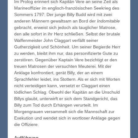
Im Prolog erinnert sich Kapitän Vere an seine Zeit als
Marineoffizier im englisch-französischen Seekrieg des
Sommers 1797: Der junge Billy Budd wird mit zwei
anderen Männern gewaltsam an Bord der
Indomitable
gebracht, erweist sich jedoch als tauglicher Matrose,
den alle sofort in ihr Herz schließen. Selbst der brutale
Waffenmeister John Claggart verfällt seiner
Gutherzigkeit und Schönheit. Um seiner Begierde Herr
zu werden, bleibt ihm nur, das personifizierte Gute zu
zerstören. Gegenüber Kaptain Vere bezichtigt er den
treuen Matrosen der versuchten Meuterei. Mit der
Anklage konfrontiert, gerät Billy, der an einem
Sprachfehler leidet, ins Stottern. Als er sich mit Worten
nicht verteidigen kann, versetzt er Claggart einen
tödlichen Schlag. Obwohl der Kapitän an die Unschuld
Billys glaubt, unterwirft er sich dem Standgericht, das
Billy zum Tod durch Erhängen verurteilt. Im
Morgengrauen versammelt sich die Mannschaft zur
Exekution und wendet sich in wortloser Anklage gegen
die Offiziere.
Aufführung