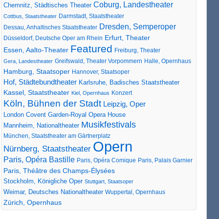
Coburg, Landestheater
Chemnitz, Städtisches Theater
Darmstadt, Staatstheater
Cottbus, Staatstheater
Dresden, Semperoper
Dessau, Anhaltisches Staatstheater
Erfurt, Theater
Düsseldorf, Deutsche Oper am Rhein
Featured
Essen, Aalto-Theater
Freiburg, Theater
Greifswald, Theater Vorpommern
Gera, Landestheater
Halle, Opernhaus
Hamburg, Staatsoper
Hannover, Staatsoper
Hof, Städtebundtheater
Karlsruhe, Badisches Staatstheater
Kassel, Staatstheater
Konzert
Kiel, Opernhaus
Köln, Bühnen der Stadt
Leipzig, Oper
London Covent Garden-Royal Opera House
Musikfestivals
Mannheim, Nationaltheater
München, Staatstheater am Gärtnerplatz
Opern
Nürnberg, Staatstheater
Paris, Opéra Bastille
Paris, Opéra Comique
Paris, Palais Garnier
Paris, Théâtre des Champs-Élysées
Stockholm, Königliche Oper
Stuttgart, Staatsoper
Weimar, Deutsches Nationaltheater
Wuppertal, Opernhaus
Zürich, Opernhaus