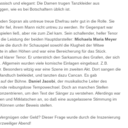
ssisch und elegant: Die Damen trugen Tanzkleider aus
gen, wie es bei Botschaftern üblich ist.
den Sopran als untreue treue Ehefrau sehr gut in die Rolle. Sie
hr fiel, ihrem Mann nicht untreu zu werden. Ihr Gegenpart war
pielen ließ, aber nie zum Ziel kam. Sein schallender, heller Tenor
 die Leistung der beiden Hauptdarsteller:
Michaela Maria Meyer
sie die durch ihr Schauspiel sowohl die Klugheit der Witwe
ierte in allen Höhen und war eine Bereicherung für das Stück.
nd klarer Tenor. Er unterstrich den Sarkasmus des Grafen, der sich
. Allgemein wurden viele komische Einlagen eingebaut. Z.B.
r. Besonders witzig war eine Szene im zweiten Akt. Dort sangen die
Handtuch bekleidet, und tanzten dazu Cancan. Es gab
 auf der Bühne.
Daniel Jacobi
, der musikalische Leiter des
gende reibungslose Tempowechsel. Doch an manchen Stellen
onzentrieren, um den Text der Sänger zu verstehen. Allerdings war
mmen und Mitklatschen an, so daß eine ausgelassene Stimmung im
 Können unter Beweis stellen.
? Vergnügen oder Geld? Dieser Frage wurde durch die Inszenierung
urzweiliger Abend!