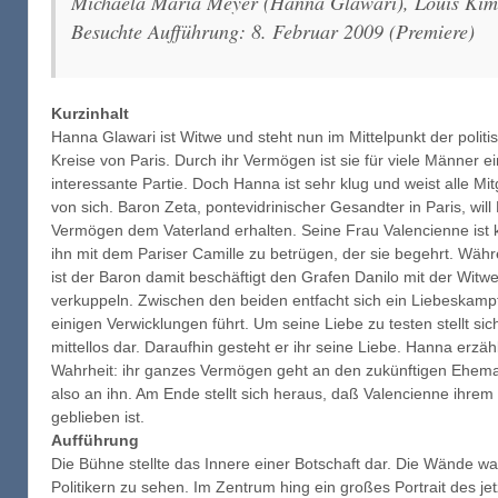
Michaela Maria Meyer (Hanna Glawari), Louis Kim 
Besuchte Aufführung: 8. Februar 2009 (Premiere)
Kurzinhalt
Hanna Glawari ist Witwe und steht nun im Mittelpunkt der politi
Kreise von Paris. Durch ihr Vermögen ist sie für viele Männer e
interessante Partie. Doch Hanna ist sehr klug und weist alle Mitg
von sich. Baron Zeta, pontevidrinischer Gesandter in Paris, wil
Vermögen dem Vaterland erhalten. Seine Frau Valencienne ist 
ihn mit dem Pariser Camille zu betrügen, der sie begehrt. Wä
ist der Baron damit beschäftigt den Grafen Danilo mit der Witw
verkuppeln. Zwischen den beiden entfacht sich ein Liebeskampf
einigen Verwicklungen führt. Um seine Liebe zu testen stellt si
mittellos dar. Daraufhin gesteht er ihr seine Liebe. Hanna erzäh
Wahrheit: ihr ganzes Vermögen geht an den zukünftigen Ehem
also an ihn. Am Ende stellt sich heraus, daß Valencienne ihre
geblieben ist.
Aufführung
Die Bühne stellte das Innere einer Botschaft dar. Die Wände wa
Politikern zu sehen. Im Zentrum hing ein großes Portrait des 