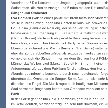
Vaterlandes? Die Kostüme, der Umgebung angepaßt, waren kla
Satinstoffen, die Herren Anzüge und Binden mit den Nationalflag
Sänger und Orchester
Eva Bernard
(Valencienne) paßte mit ihrem metallisch-vibrieren
stellte in ihren Bewegungen und Gesten heraus, wie schwer es i
Louis Kim
(Camille de Rosillon), der seine Verführungskünste s
bildete eine gute Ergänzung zu Eva Bernard. Auffallend gut war
(Hanna Glawari) stellte sich als perfekte Besetzung heraus, da 
hervorhob, als auch ihre Gewitztheit. Ihr lyrischer Sopran brill
Ebenso bereichernd war
Martin Berners
(Graf Danilo) satter u
eher die Zunge abbeißen würde, als zuzugeben verliebt zu sein
verneigten sich die Sänger immer vor dem Bild von Horst Köhle
Männer das Weiber-Lied (Marsch Septett Nr. 9) nur mit einem 
Anfeuerungsrufe aus dem Publikum für die halbnackten Herren
Abends, beeindruckte besonders durch rasch aufeinander fol
übertönte das Orchester die Sänger. So mußte man sich sehr k
dies nicht die Regel. Die Musik regte auch häufig zum Mitsu
Saal herrschte. Insgesamt konnte das Orchester vor allem sein
Fazit
In der Politik geht es um Geld. Und worum geht es in der Ehe
im Detail deutlich, sie war spritzig und sehr unterhaltsam, ein k