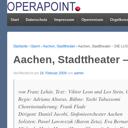
Start
Datenschutz
Impressum
Opernreisen
Orgelkonz
Startseite
›
Opern
›
Aachen, Stadttheater
›
Aachen, Stadttheater – DIE L
Aachen, Stadttheater
Veröffentlicht am
16. Februar 2009
von
admin
von Franz Lehár, Text:: Viktor Leon und Leo Stein,
Regie: Adriana Altaras, Bühne: Yashi Tabassomi
Choreinstudierung: Frank Flade
Dirigent: Daniel Jacobi, Sinfonieorchester Aachen
Solisten: Pawel Lawreszuk (Baron Zeta), Eva Bernar