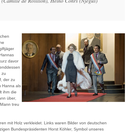
(Camille de Rosillon), Heino Cohrs (Njegus)
schen
ine
iftjäger
l Hannas
kurz davor
hrenddessen
e zu
, der zu
ch Hanna als
lt ihm die
ann über,
m Mann treu
ren mit Holz verkleidet. Links waren Bilder von deutschen
jetzigen Bundespräsidenten Horst Köhler, Symbol unseres