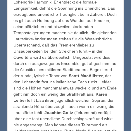
Lohengrin-Harmonik. Er entdeckt die formale
Langsamkeit, dehnt die Spannung ins Unendliche. Das
erzeugt eine unendliche Traurigkeit beim Zuhörer. Doch
es gibt auch Hoffnung auf das Wunder, auf Emotion,
seine plötzlichen und bisweilen stockenden
Temposteigerungen machen sie deutlich, die gleitenden
Lautstärke-Änderungen stehen für die Wutausbrüche.
Überraschend, daß das Premierenfieber zu
Unsauberkeiten bei den Streichern führt – in der
Ouvertüre wird es überdeutlich. Umgesetzt wird dies
durch ein ausgewogenes Ensemble, gut abgestimmt auf
die Akustik eines mittleren Stadttheaters. Begeisternd
der runde, lyrische Tenor von
Scott MacAllister
, der
den Lohengrin fast ins italienische Fach rückt. Leider
sind die Höhen manchmal etwas wackelig und am Ende
geht ihm doch ein wenig die Strahlkraft aus.
Karen
Leiber
leiht Elsa ihren jugendlich weichen Sopran, die
strahlende Höhe überzeugt – auch wenn ein wenig die
Lautstärke fehlt.
Joachim Goltz
(Telramund) verfügt
über eine fast unendliche Durchschlagskraft und wirkt
nie angestrengt. Man könnte diesen Telramund als
Heldenbariton bezeichnen.
Ruth-Maria Nicolay
legt die