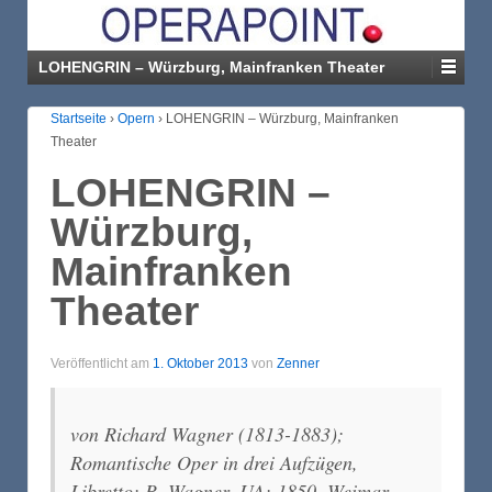
LOHENGRIN – Würzburg, Mainfranken Theater
Startseite
›
Opern
›
LOHENGRIN – Würzburg, Mainfranken
Theater
LOHENGRIN –
Würzburg,
Mainfranken
Theater
Veröffentlicht am
1. Oktober 2013
von
Zenner
von Richard Wagner (1813-1883);
Romantische Oper in drei Aufzügen,
Libretto: R. Wagner, UA: 1850, Weimar.