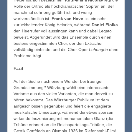
Rolle der Ortrud als hochdramatischer Sopran an, der
manchmal sehr eng geführt ist, und wenig
wortverständlich ist.
Frank van Hove
ist ein sehr
zurückhaltender König Heinrich, während
Daniel Fiolka
den Heerrufer voll aussingen kann und dabei Legato
beweist. Abgerundet wird das Ensemble durch einen
bestens eingestimmten Chor, der den Extrachor
vollständig einbindet und die Chor-Oper
Lohengrin
ohne
Probleme trägt.
Fazit
Auf der Suche nach einem Wunder bei trauriger
Grundstimmung? Würzburg wählt eine interessante
Variante aus den vielen Varianten, die man derzeit zu
hören bekommt. Das Würzburger Publikum ist dem
aufgeschlossen gegenüber und feiert die engagierte
musikalische Umsetzung, während die etwas sparsam
wirkende Inszenierung mit monumentalem Glanz (die
Tribüne erinnert an die Reichsparteitags-Tribüne, die
Gestik Gottfrieds an Olympia 1936 im Riefenstahl-Film)