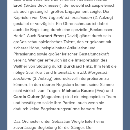
Eröd
(Sixtus Beckmesser), der sowohl schauspielerisch
als auch gesanglich großes Engagement zeigte. Die
Kapriolen von
Den Tag seh‘ ich erscheinen
(2. Aufzug)
gestaltet er vorzüglich. Ein Ohrenschmaus ist dabei
auch die Begleitung durch eine spezielle „Beckmesser-
Harfe“. Auch
Norbert Ernst
(David) glänzt durch sein
großes schauspielerisches Talent, das er gekonnt mit
sicherer Höhe, beispielhafter Artikulation und
Phrasierung sowie großer lyrischer Gestaltungskraft
vereint. Weniger erfreulich ist die Interpretation des
Walther von Stolzing durch
Burkhard Fritz.
Ihm fehlt die
nötige Strahlkraft und Intensität, um z.B.
Morgenlich
leuchtend
(3. Aufzug) eindrucksvoll interpretieren zu
können. In den oberen Registern kommt seine Stimme
nicht wirklich zum Tragen.
Michaela Kaune
(Eva) und
Carola Guber
(Magdalene) sind ein eingespieltes Team
und bewältigen solide ihre Partien, auch wenn sie
dadurch keine Begeisterungsstürme hervorrufen.
Das Orchester unter Sebastian Weigle liefert eine
zuverlässige Begleitung für die Sänger. Der