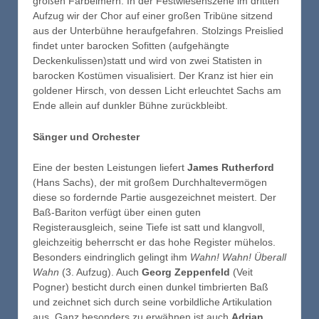
großen Farbeimern. In der Festwiesenszene im dritten
Aufzug wir der Chor auf einer großen Tribüne sitzend
aus der Unterbühne heraufgefahren. Stolzings Preislied
findet unter barocken Sofitten (aufgehängte
Deckenkulissen)statt und wird von zwei Statisten in
barocken Kostümen visualisiert. Der Kranz ist hier ein
goldener Hirsch, von dessen Licht erleuchtet Sachs am
Ende allein auf dunkler Bühne zurückbleibt.
Sänger und Orchester
Eine der besten Leistungen liefert
James Rutherford
(Hans Sachs), der mit großem Durchhaltevermögen
diese so fordernde Partie ausgezeichnet meistert. Der
Baß-Bariton verfügt über einen guten
Registerausgleich, seine Tiefe ist satt und klangvoll,
gleichzeitig beherrscht er das hohe Register mühelos.
Besonders eindringlich gelingt ihm
Wahn! Wahn! Überall
Wahn
(3. Aufzug). Auch
Georg Zeppenfeld
(Veit
Pogner) besticht durch einen dunkel timbrierten Baß
und zeichnet sich durch seine vorbildliche Artikulation
aus. Ganz besonders zu erwähnen ist auch
Adrian