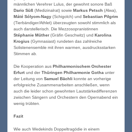
männlichen Verehrer Lulus, der gewohnt sonore Baß
Dario Süß
(Medizinalrat) sowie
Markus Petsch
(Alwa),
Máté Sólyom-Nagy
(Schigolch) und
Sebastian Pilgrim
(Tierbändiger/Athlet) überzeugten sowohl stimmlich als
auch darstellerisch. Die Mezzosopranistinnen
Stéphanie Müther
(Gräfin Geschwitz) und
Karolina
Krogius
(Gymnasiast) rundeten das zahlreiche
Solistenensemble mit ihren warmen, ausdrucksstarken
Stimmen ab.
Die Kooperation aus
Philharmonischem Orchester
Erfurt
und der
Thüringen Philharmonie Gotha
unter
der Leitung von
Samuel Bächli
konnte an vorherige
erfolgreiche Zusammenarbeiten anschließen, wenn
auch die leider schon gewohnten Lautstärkedifferenzen
zwischen Sängern und Orchestern den Opernabend ein
wenig trübten.
Fazit
Wie auch Wedekinds Doppeltragödie in einem