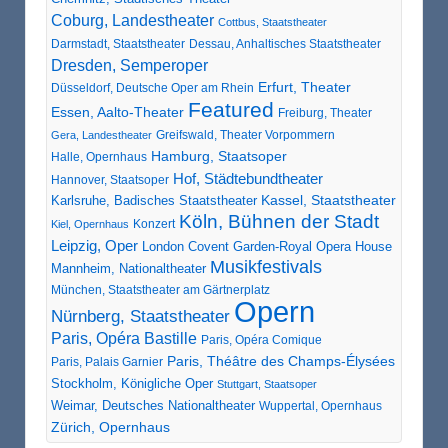
Coburg, Landestheater
Cottbus, Staatstheater
Darmstadt, Staatstheater
Dessau, Anhaltisches Staatstheater
Dresden, Semperoper
Erfurt, Theater
Düsseldorf, Deutsche Oper am Rhein
Featured
Essen, Aalto-Theater
Freiburg, Theater
Greifswald, Theater Vorpommern
Gera, Landestheater
Hamburg, Staatsoper
Halle, Opernhaus
Hof, Städtebundtheater
Hannover, Staatsoper
Karlsruhe, Badisches Staatstheater
Kassel, Staatstheater
Köln, Bühnen der Stadt
Konzert
Kiel, Opernhaus
Leipzig, Oper
London Covent Garden-Royal Opera House
Musikfestivals
Mannheim, Nationaltheater
München, Staatstheater am Gärtnerplatz
Opern
Nürnberg, Staatstheater
Paris, Opéra Bastille
Paris, Opéra Comique
Paris, Théâtre des Champs-Élysées
Paris, Palais Garnier
Stockholm, Königliche Oper
Stuttgart, Staatsoper
Weimar, Deutsches Nationaltheater
Wuppertal, Opernhaus
Zürich, Opernhaus