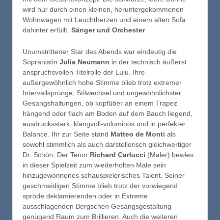
wird nur durch einen kleinen, heruntergekommenen
Wohnwagen mit Leuchtherzen und einem alten Sofa
dahinter erfüllt.
Sänger und Orchester
Unumstrittener Star des Abends war eindeutig die
Sopranistin
Julia Neumann
in der technisch äußerst
anspruchsvollen Titelrolle der Lulu. Ihre
außergewöhnlich hohe Stimme blieb trotz extremer
Intervallsprünge, Stilwechsel und ungewöhnlichster
Gesangshaltungen, ob kopfüber an einem Trapez
hängend oder flach am Boden auf dem Bauch liegend,
ausdrucksstark, klangvoll-voluminös und in perfekter
Balance. Ihr zur Seite stand
Matteo de Monti
als
sowohl stimmlich als auch darstellerisch gleichwertiger
Dr. Schön. Der Tenor
Richard Carlucci
(Maler) bewies
in dieser Spielzeit zum wiederholten Male sein
hinzugewonnenes schauspielerisches Talent. Seiner
geschmeidigen Stimme blieb trotz der vorwiegend
spröde deklamierenden oder in Extreme
ausschlagenden Bergschen Gesangsgestaltung
genügend Raum zum Brillieren. Auch die weiteren