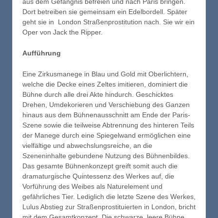
aus dem Gefängnis befreien und nach Paris bringen.
Dort betreiben sie gemeinsam ein Edelbordell. Später
geht sie in London Straßenprostitution nach. Sie wir ein
Oper von Jack the Ripper.
Aufführung
Eine Zirkusmanege in Blau und Gold mit Oberlichtern,
welche die Decke eines Zeltes imitieren, dominiert die
Bühne durch alle drei Akte hindurch. Geschicktes
Drehen, Umdekorieren und Verschiebung des Ganzen
hinaus aus dem Bühnenausschnitt am Ende der Paris-
Szene sowie die teilweise Abtrennung des hinteren Teils
der Manege durch eine Spiegelwand ermöglichen eine
vielfältige und abwechslungsreiche, an die
Szeneninhalte gebundene Nutzung des Bühnenbildes.
Das gesamte Bühnenkonzept greift somit auch die
dramaturgische Quintessenz des Werkes auf, die
Vorführung des Weibes als Naturelement und
gefährliches Tier. Lediglich die letzte Szene des Werkes,
Lulus Abstieg zur Straßenprostituierten in London, bricht
mit dem Gesamtkonzept. Die schwarze, leere Bühne