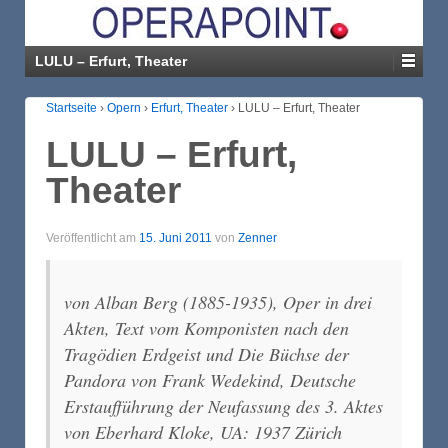
LULU – Erfurt, Theater
Startseite
›
Opern
›
Erfurt, Theater
›
LULU – Erfurt, Theater
LULU – Erfurt,
Theater
Veröffentlicht am
15. Juni 2011
von
Zenner
von Alban Berg (1885-1935), Oper in drei
Akten, Text vom Komponisten nach den
Tragödien
Erdgeist
und
Die Büchse der
Pandora
von Frank Wedekind, Deutsche
Erstaufführung der Neufassung des 3. Aktes
von Eberhard Kloke, UA: 1937 Zürich