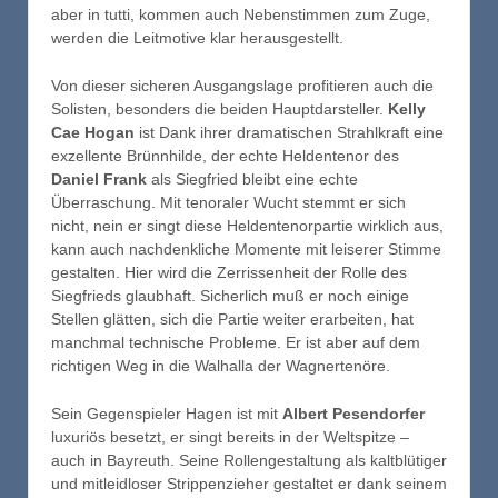
aber in tutti, kommen auch Nebenstimmen zum Zuge,
werden die Leitmotive klar herausgestellt.
Von dieser sicheren Ausgangslage profitieren auch die
Solisten, besonders die beiden Hauptdarsteller.
Kelly
Cae Hogan
ist Dank ihrer dramatischen Strahlkraft eine
exzellente Brünnhilde, der echte Heldentenor des
Daniel Frank
als Siegfried bleibt eine echte
Überraschung. Mit tenoraler Wucht stemmt er sich
nicht, nein er singt diese Heldentenorpartie wirklich aus,
kann auch nachdenkliche Momente mit leiserer Stimme
gestalten. Hier wird die Zerrissenheit der Rolle des
Siegfrieds glaubhaft. Sicherlich muß er noch einige
Stellen glätten, sich die Partie weiter erarbeiten, hat
manchmal technische Probleme. Er ist aber auf dem
richtigen Weg in die Walhalla der Wagnertenöre.
Sein Gegenspieler Hagen ist mit
Albert Pesendorfer
luxuriös besetzt, er singt bereits in der Weltspitze –
auch in Bayreuth. Seine Rollengestaltung als kaltblütiger
und mitleidloser Strippenzieher gestaltet er dank seinem