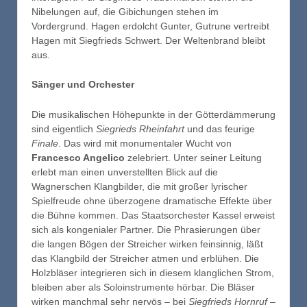
Nibelungen auf, die Gibichungen stehen im
Vordergrund. Hagen erdolcht Gunter, Gutrune vertreibt
Hagen mit Siegfrieds Schwert. Der Weltenbrand bleibt
aus.
Sänger und Orchester
Die musikalischen Höhepunkte in der Götterdämmerung
sind eigentlich
Siegrieds Rheinfahrt
und das feurige
Finale
. Das wird mit monumentaler Wucht von
Francesco Angelico
zelebriert. Unter seiner Leitung
erlebt man einen unverstellten Blick auf die
Wagnerschen Klangbilder, die mit großer lyrischer
Spielfreude ohne überzogene dramatische Effekte über
die Bühne kommen. Das Staatsorchester Kassel erweist
sich als kongenialer Partner. Die Phrasierungen über
die langen Bögen der Streicher wirken feinsinnig, läßt
das Klangbild der Streicher atmen und erblühen. Die
Holzbläser integrieren sich in diesem klanglichen Strom,
bleiben aber als Soloinstrumente hörbar. Die Bläser
wirken manchmal sehr nervös – bei
Siegfrieds
Hornruf
–