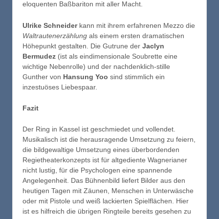
eloquenten Baßbariton mit aller Macht.
Ulrike Schneider
kann mit ihrem erfahrenen Mezzo die
Waltrautenerzählung
als einem ersten dramatischen
Höhepunkt gestalten. Die Gutrune der
Jaclyn
Bermudez
(ist als eindimensionale Soubrette eine
wichtige Nebenrolle) und der nachdenklich-stille
Gunther von
Hansung Yoo
sind stimmlich ein
inzestuöses Liebespaar.
Fazit
Der Ring in Kassel ist geschmiedet und vollendet.
Musikalisch ist die herausragende Umsetzung zu feiern,
die bildgewaltige Umsetzung eines überbordenden
Regietheaterkonzepts ist für altgediente Wagnerianer
nicht lustig, für die Psychologen eine spannende
Angelegenheit. Das Bühnenbild liefert Bilder aus den
heutigen Tagen mit Zäunen, Menschen in Unterwäsche
oder mit Pistole und weiß lackierten Spielflächen. Hier
ist es hilfreich die übrigen Ringteile bereits gesehen zu