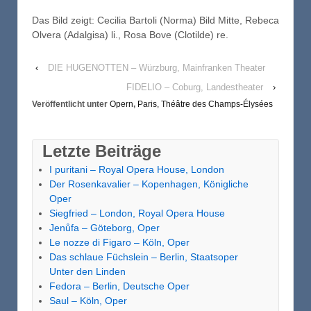
Das Bild zeigt: Cecilia Bartoli (Norma) Bild Mitte, Rebeca
Olvera (Adalgisa) li., Rosa Bove (Clotilde) re.
‹
DIE HUGENOTTEN – Würzburg, Mainfranken Theater
FIDELIO – Coburg, Landestheater
›
Veröffentlicht unter
Opern
,
Paris, Théâtre des Champs-Élysées
Letzte Beiträge
I puritani – Royal Opera House, London
Der Rosenkavalier – Kopenhagen, Königliche
Oper
Siegfried – London, Royal Opera House
Jenůfa – Göteborg, Oper
Le nozze di Figaro – Köln, Oper
Das schlaue Füchslein – Berlin, Staatsoper
Unter den Linden
Fedora – Berlin, Deutsche Oper
Saul – Köln, Oper