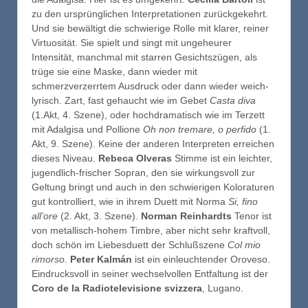
zu den ursprünglichen Interpretationen zurückgekehrt.
Und sie bewältigt die schwierige Rolle mit klarer, reiner
Virtuosität. Sie spielt und singt mit ungeheurer
Intensität, manchmal mit starren Gesichtszügen, als
trüge sie eine Maske, dann wieder mit
schmerzverzerrtem Ausdruck oder dann wieder weich-
lyrisch. Zart, fast gehaucht wie im Gebet
Casta diva
(1.Akt, 4. Szene), oder hochdramatisch wie im Terzett
mit Adalgisa und Pollione
Oh non tremare, o perfido
(1.
Akt, 9. Szene). Keine der anderen Interpreten erreichen
dieses Niveau.
Rebeca Olveras
Stimme ist ein leichter,
jugendlich-frischer Sopran, den sie wirkungsvoll zur
Geltung bringt und auch in den schwierigen Koloraturen
gut kontrolliert, wie in ihrem Duett mit Norma
Si, fino
all’ore
(2. Akt, 3. Szene).
Norman Reinhardts
Tenor ist
von metallisch-hohem Timbre, aber nicht sehr kraftvoll,
doch schön im Liebesduett der Schlußszene
Col mio
rimorso.
Peter Kalmán
ist ein einleuchtender Oroveso.
Eindrucksvoll in seiner wechselvollen Entfaltung ist der
Coro de la Radiotelevisione svizzera
, Lugano.