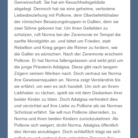
Gemeinschaft. Sie hat ein Keuschheitsgelübde
abgelegt. Dennoch hat sie eine geheime, verbotene
Liebesbeziehung mit Pollione, dem Oberbefehlshaber
der römischen Besatzungstruppen in Gallien, dem sie
zwei Söhne geboren hat. Um ihren Geliebten zu
schützen, ruft Norma bei der Zeremonie im Tempel die
sanfte Mondgöttin an, und bittet um Frieden, statt
Rebellion und Krieg gegen die Römer zu fordern, wie
die Gallier es wünschen. Nach der Zeremonie erscheint
Pollione. Er hat Norma fallengelassen und wirbt jetzt um
die junge Priesterin Adalgisa. Diese gibt nach langem
Zögern seinem Werben nach. Doch vertraut sie Norma
ihre Gewissensqualen an. Norma zeigt Verständnis bis
sie erfährt, um wen es sich handelt. Um sich an ihrem
Liebhaber zu rächen, spielt sie mit dem Gedanken ihrer
beider Kinder zu töten. Doch Adalgisa verhindert dies
und verzichtet auf ihre Liebe zu Pollione als sie Normas
Schicksal erfährt. Sie will nun Pollione überreden, zu
Norma und ihren beiden Kindern zurückzukehren. Als
Pollione sich weigert, droht Norma, Adalgisa öffentlich
des Verrats anzuklagen. Doch schließlich klagt sie sich