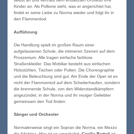
selbst an und vertraut dem entsetzten Oroveso ihre
Kinder an. Als Pollione sieht, was er angerichtet hat,
findet er seine Liebe zu Norma wieder und folgt ihr in
den Flammentod.
Aufführung
Die Handlung spielt im großen Raum einer
aufgelassenen Schule, die intimeren Szenen auf dem
Proszenium. Alle tragen einfache farblose
Straßenkleider. Das Mobiliar besteht aus einfachen
Holzstühlen, Tischen oder Pulten. Die Choreographie
und die Beleuchtung sind gut. Am Ende der Oper ist es
nicht der Flammentod auf dem Scheiterhaufen, sondern
die brennende Schule, von den Widerstandkämpfern
angezündet, in der Norma und ihr reuiger Geliebter
gemeinsam den Tod finden.
Sänger und Orchester
Normalerweise singt ein Sopran die Norma, ein Mezzo
die Adalgisa. Hier ist es umgekehrt.
Cecilia Bartoli
ist