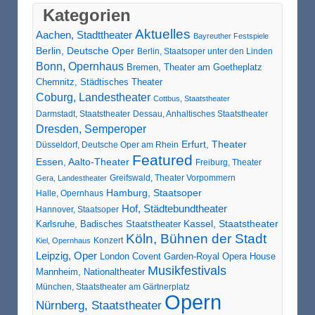
Kategorien
Aktuelles
Aachen, Stadttheater
Bayreuther Festspiele
Berlin, Deutsche Oper
Berlin, Staatsoper unter den Linden
Bonn, Opernhaus
Bremen, Theater am Goetheplatz
Chemnitz, Städtisches Theater
Coburg, Landestheater
Cottbus, Staatstheater
Darmstadt, Staatstheater
Dessau, Anhaltisches Staatstheater
Dresden, Semperoper
Erfurt, Theater
Düsseldorf, Deutsche Oper am Rhein
Featured
Essen, Aalto-Theater
Freiburg, Theater
Greifswald, Theater Vorpommern
Gera, Landestheater
Hamburg, Staatsoper
Halle, Opernhaus
Hof, Städtebundtheater
Hannover, Staatsoper
Karlsruhe, Badisches Staatstheater
Kassel, Staatstheater
Köln, Bühnen der Stadt
Konzert
Kiel, Opernhaus
Leipzig, Oper
London Covent Garden-Royal Opera House
Musikfestivals
Mannheim, Nationaltheater
München, Staatstheater am Gärtnerplatz
Opern
Nürnberg, Staatstheater