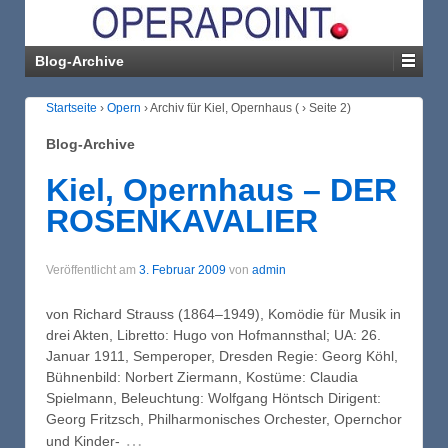
Blog-Archive
Startseite
›
Opern
›
Archiv für Kiel, Opernhaus
(
›
Seite 2)
Blog-Archive
Kiel, Opernhaus – DER
ROSENKAVALIER
Veröffentlicht am
3. Februar 2009
von
admin
von Richard Strauss (1864–1949), Komödie für Musik in
drei Akten, Libretto: Hugo von Hofmannsthal; UA: 26.
Januar 1911, Semperoper, Dresden Regie: Georg Köhl,
Bühnenbild: Norbert Ziermann, Kostüme: Claudia
Spielmann, Beleuchtung: Wolfgang Höntsch Dirigent:
Georg Fritzsch, Philharmonisches Orchester, Opernchor
…
und Kinder-