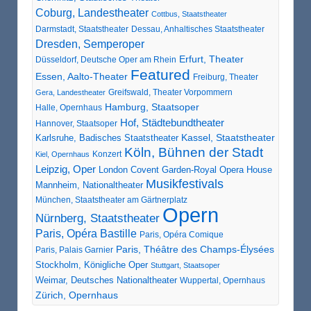
Coburg, Landestheater
Cottbus, Staatstheater
Darmstadt, Staatstheater
Dessau, Anhaltisches Staatstheater
Dresden, Semperoper
Erfurt, Theater
Düsseldorf, Deutsche Oper am Rhein
Featured
Essen, Aalto-Theater
Freiburg, Theater
Greifswald, Theater Vorpommern
Gera, Landestheater
Hamburg, Staatsoper
Halle, Opernhaus
Hof, Städtebundtheater
Hannover, Staatsoper
Karlsruhe, Badisches Staatstheater
Kassel, Staatstheater
Köln, Bühnen der Stadt
Konzert
Kiel, Opernhaus
Leipzig, Oper
London Covent Garden-Royal Opera House
Musikfestivals
Mannheim, Nationaltheater
München, Staatstheater am Gärtnerplatz
Opern
Nürnberg, Staatstheater
Paris, Opéra Bastille
Paris, Opéra Comique
Paris, Théâtre des Champs-Élysées
Paris, Palais Garnier
Stockholm, Königliche Oper
Stuttgart, Staatsoper
Weimar, Deutsches Nationaltheater
Wuppertal, Opernhaus
Zürich, Opernhaus