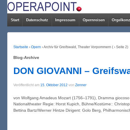
Start
Datenschutz
Impressum
Opernreisen
Orgelkonz
Startseite
›
Opern
›
Archiv für Greifswald, Theater Vorpommern
(
›
Seite 2)
Blog-Archive
DON GIOVANNI – Greifswa
Veröffentlicht am
15. Oktober 2012
von
Zenner
von Wolfgang Amadeus Mozart (1756–1791), Dramma giocoso in
Nationaltheater Regie: Horst Kupich, Bühne/Kostüme:: Christop
Bettina Bartz/Werner Hintze Dirigent: Golo Berg, Philharmon