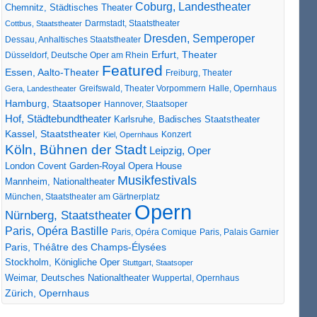
Coburg, Landestheater
Chemnitz, Städtisches Theater
Darmstadt, Staatstheater
Cottbus, Staatstheater
Dresden, Semperoper
Dessau, Anhaltisches Staatstheater
Erfurt, Theater
Düsseldorf, Deutsche Oper am Rhein
Featured
Essen, Aalto-Theater
Freiburg, Theater
Greifswald, Theater Vorpommern
Gera, Landestheater
Halle, Opernhaus
Hamburg, Staatsoper
Hannover, Staatsoper
Hof, Städtebundtheater
Karlsruhe, Badisches Staatstheater
Kassel, Staatstheater
Konzert
Kiel, Opernhaus
Köln, Bühnen der Stadt
Leipzig, Oper
London Covent Garden-Royal Opera House
Musikfestivals
Mannheim, Nationaltheater
München, Staatstheater am Gärtnerplatz
Opern
Nürnberg, Staatstheater
Paris, Opéra Bastille
Paris, Opéra Comique
Paris, Palais Garnier
Paris, Théâtre des Champs-Élysées
Stockholm, Königliche Oper
Stuttgart, Staatsoper
Weimar, Deutsches Nationaltheater
Wuppertal, Opernhaus
Zürich, Opernhaus