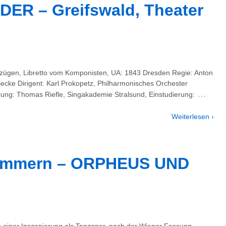
R – Greifswald, Theater
fzügen, Libretto vom Komponisten, UA: 1843 Dresden Regie: Anton
cke Dirigent: Karl Prokopetz, Philharmonisches Orchester
…
ng: Thomas Riefle, Singakademie Stralsund, Einstudierung:
Weiterlesen ›
rpommern – ORPHEUS UND
in einer Inszenierung als Tanzoper, nach der Wiener Fassung