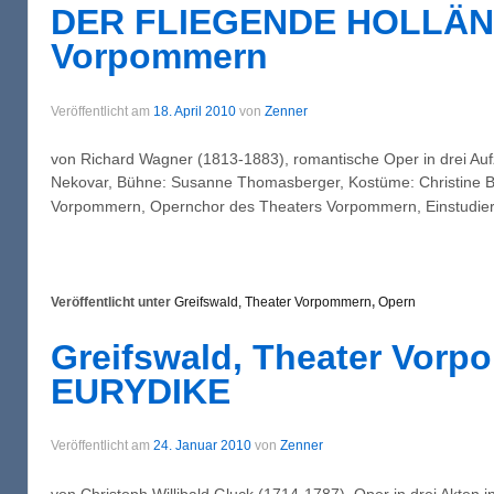
DER FLIEGENDE HOLLÄNDE
Vorpommern
Veröffentlicht am
18. April 2010
von
Zenner
von Richard Wagner (1813-1883), romantische Oper in drei Au
Nekovar, Bühne: Susanne Thomasberger, Kostüme: Christine Be
Vorpommern, Opernchor des Theaters Vorpommern, Einstudieru
Veröffentlicht unter
Greifswald, Theater Vorpommern
,
Opern
Greifswald, Theater Vo
EURYDIKE
Veröffentlicht am
24. Januar 2010
von
Zenner
von Christoph Willibald Gluck (1714-1787), Oper in drei Akten 