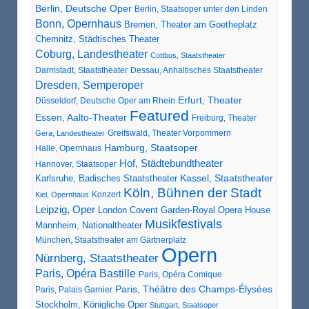
Berlin, Deutsche Oper
Berlin, Staatsoper unter den Linden
Bonn, Opernhaus
Bremen, Theater am Goetheplatz
Chemnitz, Städtisches Theater
Coburg, Landestheater
Cottbus, Staatstheater
Darmstadt, Staatstheater
Dessau, Anhaltisches Staatstheater
Dresden, Semperoper
Erfurt, Theater
Düsseldorf, Deutsche Oper am Rhein
Featured
Essen, Aalto-Theater
Freiburg, Theater
Greifswald, Theater Vorpommern
Gera, Landestheater
Hamburg, Staatsoper
Halle, Opernhaus
Hof, Städtebundtheater
Hannover, Staatsoper
Karlsruhe, Badisches Staatstheater
Kassel, Staatstheater
Köln, Bühnen der Stadt
Konzert
Kiel, Opernhaus
Leipzig, Oper
London Covent Garden-Royal Opera House
Musikfestivals
Mannheim, Nationaltheater
München, Staatstheater am Gärtnerplatz
Opern
Nürnberg, Staatstheater
Paris, Opéra Bastille
Paris, Opéra Comique
Paris, Théâtre des Champs-Élysées
Paris, Palais Garnier
Stockholm, Königliche Oper
Stuttgart, Staatsoper