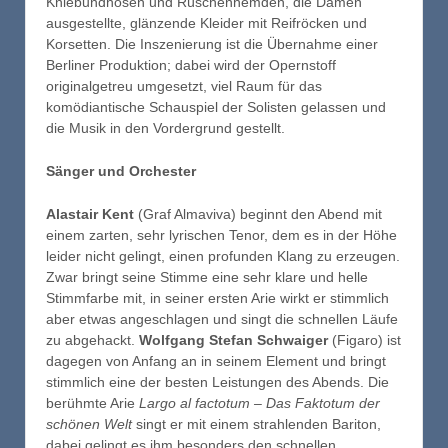
Kniebundhosen und Rüschenhemden, die Damen
ausgestellte, glänzende Kleider mit Reifröcken und
Korsetten. Die Inszenierung ist die Übernahme einer
Berliner Produktion; dabei wird der Opernstoff
originalgetreu umgesetzt, viel Raum für das
komödiantische Schauspiel der Solisten gelassen und
die Musik in den Vordergrund gestellt.
Sänger und Orchester
Alastair Kent
(Graf Almaviva) beginnt den Abend mit
einem zarten, sehr lyrischen Tenor, dem es in der Höhe
leider nicht gelingt, einen profunden Klang zu erzeugen.
Zwar bringt seine Stimme eine sehr klare und helle
Stimmfarbe mit, in seiner ersten Arie wirkt er stimmlich
aber etwas angeschlagen und singt die schnellen Läufe
zu abgehackt.
Wolfgang Stefan Schwaiger
(Figaro) ist
dagegen von Anfang an in seinem Element und bringt
stimmlich eine der besten Leistungen des Abends. Die
berühmte Arie
Largo al factotum – Das Faktotum der
schönen Welt
singt er mit einem strahlenden Bariton,
dabei gelingt es ihm besonders den schnellen