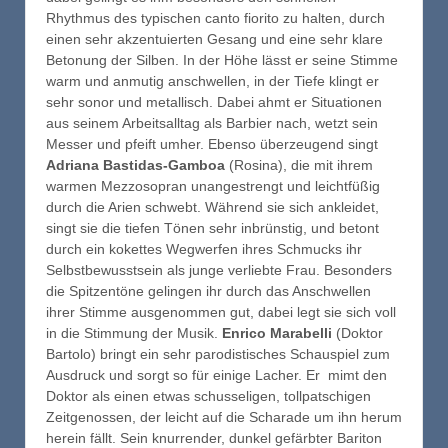
Rhythmus des typischen canto fiorito zu halten, durch
einen sehr akzentuierten Gesang und eine sehr klare
Betonung der Silben. In der Höhe lässt er seine Stimme
warm und anmutig anschwellen, in der Tiefe klingt er
sehr sonor und metallisch. Dabei ahmt er Situationen
aus seinem Arbeitsalltag als Barbier nach, wetzt sein
Messer und pfeift umher. Ebenso überzeugend singt
Adriana Bastidas-Gamboa
(Rosina), die mit ihrem
warmen Mezzosopran unangestrengt und leichtfüßig
durch die Arien schwebt. Während sie sich ankleidet,
singt sie die tiefen Tönen sehr inbrünstig, und betont
durch ein kokettes Wegwerfen ihres Schmucks ihr
Selbstbewusstsein als junge verliebte Frau. Besonders
die Spitzentöne gelingen ihr durch das Anschwellen
ihrer Stimme ausgenommen gut, dabei legt sie sich voll
in die Stimmung der Musik.
Enrico Marabelli
(Doktor
Bartolo) bringt ein sehr parodistisches Schauspiel zum
Ausdruck und sorgt so für einige Lacher. Er mimt den
Doktor als einen etwas schusseligen, tollpatschigen
Zeitgenossen, der leicht auf die Scharade um ihn herum
herein fällt. Sein knurrender, dunkel gefärbter Bariton