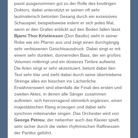
passt ausgenommen gut zu der Rolle des knuttrigen
Doktors, dabei unterstützt er seinen oft sehr
lautmalerisch betonten Gesang durch ein exzessives
Schauspiel, beispielsweise indem er sich jedes Mal,
wenn er den Grafen erblickt auf den Boden fallen lässt.
Bjarni Thor Kristinsson
(Don Basilio) sieht in seiner
Robe wie ein Pfarrer aus und zeigt einen durchgängig
sehr verbissenen Gesichtsausdruck. Dabei singt er mit
einem sehr dunklen, donnernden Bass, der ein großes
Volumen mitbringt und ein düsteres Timbre aufweist.
Die Arien singt er sehr akzentuiert, betont dabei den
Text sehr klar und zieht dabei durch seine übertriebene
Strenge alles ein bisschen ins Lächerliche.
Erwähnenswert sind ebenfalls die Finali des ersten und
zweiten Aktes, in denen alle Sänger zusammen
auftreten, sich hervorragend stimmlich ergänzen, einen
majestätischen Klang erzeugen und dabei sehr
synchron miteinander singen. Das Orchester wird von
George Petrou
, der nebenher auch das Klavier spielt,
sehr sicher durch die vielen rhythmischen Raffinessen
der Partitur geführt.