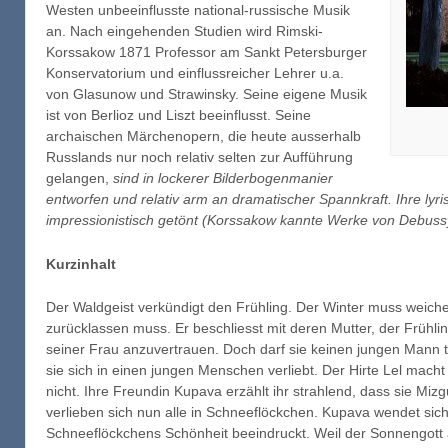
Westen unbeeinflusste national-russische Musik
an. Nach eingehenden Studien wird Rimski-
Korssakow 1871 Professor am Sankt Petersburger
Konservatorium und einflussreicher Lehrer u.a.
von Glasunow und Strawinsky. Seine eigene Musik
ist von Berlioz und Liszt beeinflusst. Seine
archaischen Märchenopern, die heute ausserhalb
Russlands nur noch relativ selten zur Aufführung
gelangen,
sind in lockerer Bilderbogenmanier
entworfen und relativ arm an dramatischer Spannkraft. Ihre lyr
impressionistisch getönt (Korssakow kannte Werke von Debuss
Kurzinhalt
Der Waldgeist verkündigt den Frühling. Der Winter muss weiche
zurücklassen muss. Er beschliesst mit deren Mutter, der Früh
seiner Frau anzuvertrauen. Doch darf sie keinen jungen Mann t
sie sich in einen jungen Menschen verliebt. Der Hirte Lel mach
nicht. Ihre Freundin Kupava erzählt ihr strahlend, dass sie Mi
verlieben sich nun alle in Schneeflöckchen. Kupava wendet sic
Schneeflöckchens Schönheit beeindruckt. Weil der Sonnengott au