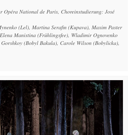
er Opéra National de Paris, Choreinstudierung: José
 Mynenko (Lel), Martina Serafin (Kupava), Maxim Paster
Elena Manistina (Frühlingsfee), Wladimir Ognovenko
y Gorshkoy (Bobyl Bakula), Carole Wilson (Bobylicka),