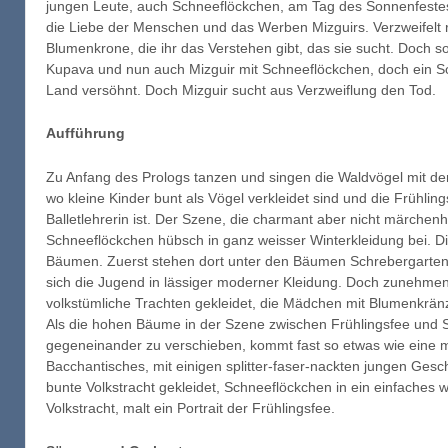
jungen Leute, auch Schneeflöckchen, am Tag des Sonnenfestes 
die Liebe der Menschen und das Werben Mizguirs. Verzweifelt ruf
Blumenkrone, die ihr das Verstehen gibt, das sie sucht. Doch so
Kupava und nun auch Mizguir mit Schneeflöckchen, doch ein Sonn
Land versöhnt. Doch Mizguir sucht aus Verzweiflung den Tod.
Aufführung
Zu Anfang des Prologs tanzen und singen die Waldvögel mit der F
wo kleine Kinder bunt als Vögel verkleidet sind und die Frühlin
Balletlehrerin ist. Der Szene, die charmant aber nicht märchen
Schneeflöckchen hübsch in ganz weisser Winterkleidung bei. Di
Bäumen. Zuerst stehen dort unter den Bäumen Schrebergartenhä
sich die Jugend in lässiger moderner Kleidung. Doch zunehmend 
volkstümliche Trachten gekleidet, die Mädchen mit Blumenkränz
Als die hohen Bäume in der Szene zwischen Frühlingsfee und
gegeneinander zu verschieben, kommt fast so etwas wie eine 
Bacchantisches, mit einigen splitter-faser-nackten jungen Gesc
bunte Volkstracht gekleidet, Schneeflöckchen in ein einfaches w
Volkstracht, malt ein Portrait der Frühlingsfee.