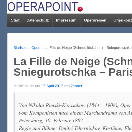
Start
Datenschutz
Impressum
Opernreisen
Orgelkonz
Startseite
›
Opern
›
La Fille de Neige (Schneeflöckchen) – Sniegurotschka 
La Fille de Neige (Sch
Sniegurotschka – Paris
Veröffentlicht am
17. April 2017
von
Zenner
Von Nikolai Rimski-Korssakow (1844 – 1908), Oper 
vom Komponisten nach einem Märchendrama von Ale
Petersburg, 10. Februar 1882.
Regie und Bühne: Dmitri Tcherniakov, Kostüme: Elena