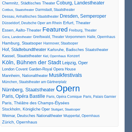
Coburg, Landestheater
Chemnitz, Städtisches Theater
Darmstadt, Staatstheater
Cottbus, Staatstheater
Dresden, Semperoper
Dessau, Anhaltisches Staatstheater
Erfurt, Theater
Düsseldorf, Deutsche Oper am Rhein
Featured
Essen, Aalto-Theater
Freiburg, Theater
Greifswald, Theater Vorpommern
Gera, Landestheater
Halle, Opernhaus
Hamburg, Staatsoper
Hannover, Staatsoper
Hof, Städtebundtheater
Karlsruhe, Badisches Staatstheater
Kassel, Staatstheater
Konzert
Kiel, Opernhaus
Köln, Bühnen der Stadt
Leipzig, Oper
London Covent Garden-Royal Opera House
Musikfestivals
Mannheim, Nationaltheater
München, Staatstheater am Gärtnerplatz
Opern
Nürnberg, Staatstheater
Paris, Opéra Bastille
Paris, Opéra Comique
Paris, Palais Garnier
Paris, Théâtre des Champs-Élysées
Stockholm, Königliche Oper
Stuttgart, Staatsoper
Weimar, Deutsches Nationaltheater
Wuppertal, Opernhaus
Zürich, Opernhaus