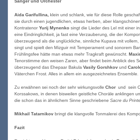
Sänger und Orchester
Aida Garifullina,
klein und schlank, wie für diese Rolle geschaf
sie durch einen jugendlichen, etwas herben, aber klangschönen 
Kontratenor
Yurij Mynenko
singt die Lieder des Lel mit einer i
eine Eindringlichkeit, ja fast eine Verzauberung, die der Kompon
überzeugend als die unglückliche, sinnliche Kupava mit voll
singt und spielt den Mizguir mit Temperament und sonorem B
Frühlingsfee hätte man etwas mehr Tragkraft gewünscht.
Maxi
Tenorstimme den weisen Zaren, aber findet beim Anblick des S
überzeugend das Ehepaar Bakula
Vasily Gorshkov
und
Carol
Väterchen Frost. Alles in allem ein ausgezeichnetes Ensemble.
Zu erwähnen sei noch der sehr wirkungsvolle
Chor
und sein C
Korssakows, in denen bisweilen geistliche Choräle anklingen 
die schon das in ähnlichem Sinne geschriebene
Sacre du Prin
Mikhail Tatarnikov
bringt die klangvolle Tonmalerei des Komponi
Fazit