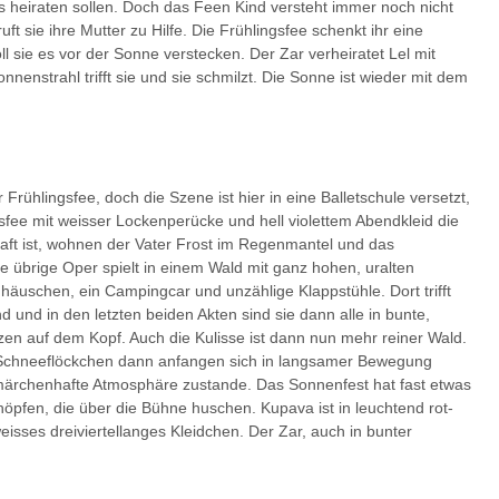
heiraten sollen. Doch das Feen Kind versteht immer noch nicht
t sie ihre Mutter zu Hilfe. Die Frühlingsfee schenkt ihr eine
ll sie es vor der Sonne verstecken. Der Zar verheiratet Lel mit
enstrahl trifft sie und sie schmilzt. Die Sonne ist wieder mit dem
rühlingsfee, doch die Szene ist hier in eine Balletschule versetzt,
gsfee mit weisser Lockenperücke und hell violettem Abendkleid die
haft ist, wohnen der Vater Frost im Regenmantel und das
e übrige Oper spielt in einem Wald mit ganz hohen, uralten
uschen, ein Campingcar und unzählige Klappstühle. Dort trifft
und in den letzten beiden Akten sind sie dann alle in bunte,
en auf dem Kopf. Auch die Kulisse ist dann nun mehr reiner Wald.
 Schneeflöckchen dann anfangen sich in langsamer Bewegung
märchenhafte Atmosphäre zustande. Das Sonnenfest hat fast etwas
höpfen, die über die Bühne huschen. Kupava ist in leuchtend rot-
eisses dreiviertellanges Kleidchen. Der Zar, auch in bunter