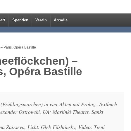
ert
Spenden
Verein
Arcadia
– Paris, Opéra Bastille
neeflöckchen) –
, Opéra Bastille
(Frühlingsmärchen) in vier Akten mit Prolog, Textbuch
xander Ostrowski, UA: Mariinki Theater, Sankt
 Zairseva, Licht: Gleb Filshtinsky, Video: Tieni