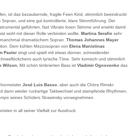
fen, ist das bezaubernde, fragile Feen Kind, stimmlich beeindruckt
Sopran, und eine gut kontrollierte, klare Stimmführung. Der
nstrumental geführten, fast Vibrato losen Stimme und erwirkt damit
ist wohl mit dieser Rolle verbinden wollte.
Martina Serafin
sehr
em, manchmal dramatischem Sopran.
Thomas Johannes Mayer
ariton. Dem kühlen Mezzosopran von
Elena Manistinas
m Paster
singt und spielt mit etwas dünner, schneidender
chneeflöckchens auch lyrische Töne. Sehr komisch und stimmlich
e Wilson.
Mit schön timbrierten Bass ist
Vladimir Ognovenko
das
hormeister
José Luis Basso
, aber auch die Chöre Rimski-
und dann wieder ruckartige Taktwechsel und stampfende Rhythmen,
temps
seines Schülers Strawinsky vorwegnehmen.
sten in all seiner Vielfalt zur Ausdruck.