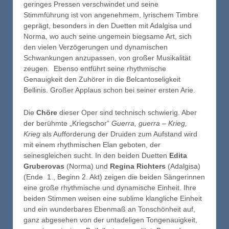
geringes Pressen verschwindet und seine
Stimmführung ist von angenehmem, lyrischem Timbre
geprägt, besonders in den Duetten mit Adalgisa und
Norma, wo auch seine ungemein biegsame Art, sich
den vielen Verzögerungen und dynamischen
Schwankungen anzupassen, von großer Musikalität
zeugen. Ebenso entführt seine rhythmische
Genauigkeit den Zuhörer in die Belcantoseligkeit
Bellinis. Großer Applaus schon bei seiner ersten Arie.
Die
Chöre
dieser Oper sind technisch schwierig. Aber
der berühmte „Kriegschor“
Guerra, guerra – Krieg,
Krieg
als Aufforderung der Druiden zum Aufstand wird
mit einem rhythmischen Elan geboten, der
seinesgleichen sucht. In den beiden Duetten
Edita
Gruberovas
(Norma) und
Regina Richters
(Adalgisa)
(Ende 1., Beginn 2. Akt) zeigen die beiden Sängerinnen
eine große rhythmische und dynamische Einheit. Ihre
beiden Stimmen weisen eine sublime klangliche Einheit
und ein wunderbares Ebenmaß an Tonschönheit auf,
ganz abgesehen von der untadeligen Tongenauigkeit,