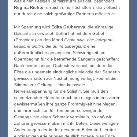
was einen riesigen Beifallssturm auslöst. Besonders
Regina Richter
erreicht eine Höchstform, die vielleicht
nur durch eine solch großartige Partnerin möglich ist.
Mit Spannung wird
Edita Gruberova
, die einmalige
Belcantistin erwartet. Bellini hat mit dem Gebet
(Preghiera) an den Mond
Casta diva, che inargenti–
keusche Göttin, die du im Silberglanz
eine
außerordentliche gesangliche Schwierigkeit am
Opernbeginn für die betreffende Sängerin geschaffen:
Nach
einem langen Orchestervorspiel, bei dem die
Flöte die ungemein eindringliche Melodie der Sängerin
gewissermaßen zur Nachahmung vorlegt, kommt die
Stimme zur Geltung – eine kolossale
Nervenanspannung für die Solistin. Sie muß den
schmelzenden Flötenton noch um einiges intensivieren,
gewissermaßen ihre ganze Frömmigkeit hineinlegen,
und ihrer sich Ton für Ton emporschwingende
Gesangslinie einen Schmelz vermitteln, so daß wir
Zuhörer gewissermaßen mit ihr beten. Diese wenigen
Andeutungen der in der gesamten Belcanto-Literatur
einzigartigen Arie bringen deutlich zutage, was Edita