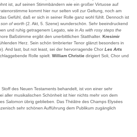
hnt ist, auf seinen Stimmbändern wie ein großer Virtuose auf
atenorstimme kommt hier nur selten voll zur Geltung, noch am
 das Gefühl, daß er sich in seiner Rolle ganz wohl fühlt. Dennoch ist
 son of worth
(2. Akt, 5. Szene) wunderschön. Sehr beeindruckend
rben und ruhig getragenem Legato
,
wie in
As with rosy steps the
onore Baßstimme ergibt den unerbittlichen Statthalter.
Kresimir
ühlenden Herz. Sein schön timbrierter Tenor glänzt besonders in
e). And last, but not least, sei der hervorragende Chor
Les
Arts
hlaggebende Rolle spielt.
William Christie
dirigiert Soli, Chor und
n Stoff des Neuen Testaments behandelt, ist von einer sehr
ei aller musikalischen Schönheit ist hier nichts mehr von dem
nes
Salomon
übrig geblieben. Das Théâtre des Champs Elysées
 szenisch sehr schönen Aufführung dem Publikum zugänglich