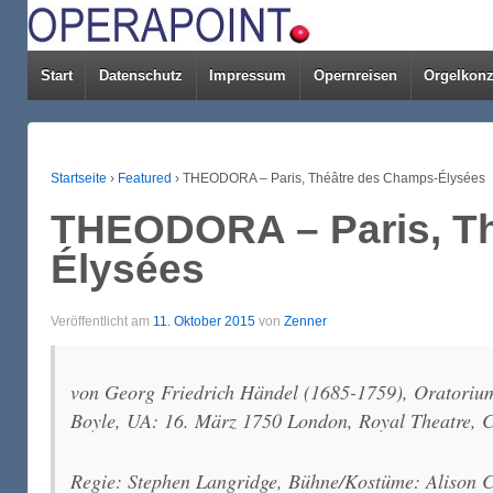
Start
Datenschutz
Impressum
Opernreisen
Orgelkonz
Startseite
›
Featured
›
THEODORA – Paris, Théâtre des Champs-Élysées
THEODORA – Paris, T
Élysées
Veröffentlicht am
11. Oktober 2015
von
Zenner
von Georg Friedrich Händel (1685-1759), Oratorium 
Boyle, UA: 16. März 1750 London, Royal Theatre, 
Regie: Stephen Langridge, Bühne/Kostüme: Alison Ch