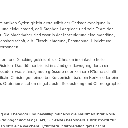
m antiken Syrien gleicht erstaunlich der Christenvorfolgung in
end und einleuchtend, daß Stephen Langridge und sein Team das
t. Die Machthaber sind zwar in der Inszenierung eine mondäne,
ensherrschaft, d.h. Einschüchterung, Festnahme, Hinrichtung,
 vorhanden.
dern und Smoking gekleidet, die Christen in einfache helle
istolen. Das Bühnenbild ist in ständiger Bewegung durch ein
ssaden, was ständig neue grössere oder kleinere Räume schafft.
tliche Christengemeinde bei Kerzenlicht, bald ein Kerker oder eine
 des Oratoriums Leben eingehaucht. Beleuchtung und Choreographie
g die Theodora und bewältigt mühelos die Melismen ihrer Rolle.
ever bright and fair
(1. Akt, 5. Szene) besonders ausdruckvoll zur
 sich eine weichere, lyrischere Interpretation gewünscht.