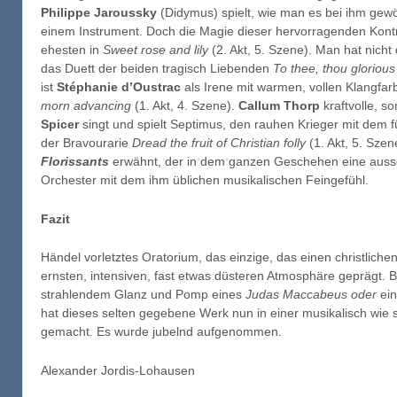
Philippe Jaroussky
(Didymus) spielt, wie man es bei ihm gewö
einem Instrument. Doch die Magie dieser hervorragenden Kontr
ehesten in
Sweet rose and lily
(2. Akt, 5. Szene). Man hat nicht
das Duett der beiden tragisch Liebenden
To thee, thou glorious
ist
Stéphanie d’Oustrac
als Irene mit warmen, vollen Klangfa
morn advancing
(1. Akt, 4. Szene).
Callum Thorp
kraftvolle, s
Spicer
singt und spielt Septimus, den rauhen Krieger mit dem f
der Bravourarie
Dread the fruit of Christian folly
(1. Akt, 5. Szen
Florissants
erwähnt, der in dem ganzen Geschehen eine aussc
Orchester mit dem ihm üblichen musikalischen Feingefühl.
Fazit
Händel vorletztes Oratorium, das einzige, das einen christliche
ernsten, intensiven, fast etwas düsteren Atmosphäre geprägt. B
strahlendem Glanz und Pomp eines
Judas Maccabeus oder
ei
hat dieses selten gegebene Werk nun in einer musikalisch wie
gemacht. Es wurde jubelnd aufgenommen.
Alexander Jordis-Lohausen