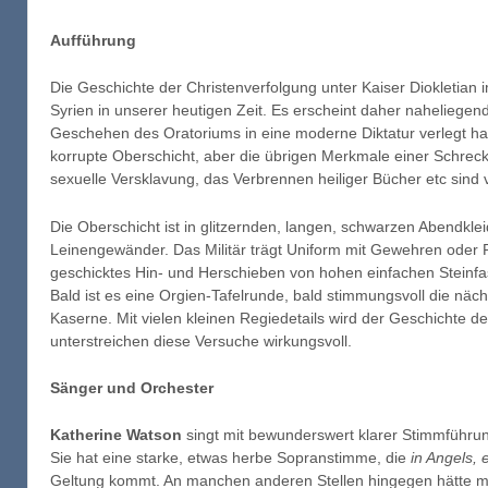
Aufführung
Die Geschichte der Christenverfolgung unter Kaiser Diokletian i
Syrien in unserer heutigen Zeit. Es erscheint daher nahelieg
Geschehen des Oratoriums in eine moderne Diktatur verlegt ha
korrupte Oberschicht, aber die übrigen Merkmale einer Schreck
sexuelle Versklavung, das Verbrennen heiliger Bücher etc sind
Die Oberschicht ist in glitzernden, langen, schwarzen Abendklei
Leinengewänder. Das Militär trägt Uniform mit Gewehren oder P
geschicktes Hin- und Herschieben von hohen einfachen Steinfa
Bald ist es eine Orgien-Tafelrunde, bald stimmungsvoll die näch
Kaserne. Mit vielen kleinen Regiedetails wird der Geschichte
unterstreichen diese Versuche wirkungsvoll.
Sänger und Orchester
Katherine Watson
singt mit bewunderswert klarer Stimmführun
Sie hat eine starke, etwas herbe Sopranstimme, die
in Angels, 
Geltung kommt. An manchen anderen Stellen hingegen hätte man