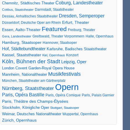
Coburg, Landestheater
Chemnitz, Städtisches Theater
Darmstadt, Staatstheater
Cottbus, Staatstheater
Dresden, Semperoper
Dessau, Anhaltisches Staatstheater
Erfurt, Theater
Düsseldorf, Deutsche Oper am Rhein
Featured
Essen, Aalto-Theater
Freiburg, Theater
Greifswald, Theater Vorpommern
Gera, Landestheater
Halle, Opernhaus
Hamburg, Staatsoper
Hannover, Staatsoper
Hof, Städtebundtheater
Karlsruhe, Badisches Staatstheater
Kassel, Staatstheater
Konzert
Kiel, Opernhaus
Köln, Bühnen der Stadt
Leipzig, Oper
London Covent Garden-Royal Opera House
Musikfestivals
Mannheim, Nationaltheater
München, Staatstheater am Gärtnerplatz
Opern
Nürnberg, Staatstheater
Paris, Opéra Bastille
Paris, Opéra Comique
Paris, Palais Garnier
Paris, Théâtre des Champs-Élysées
Stockholm, Königliche Oper
Stuttgart, Staatsoper
Weimar, Deutsches Nationaltheater
Wuppertal, Opernhaus
Zürich, Opernhaus