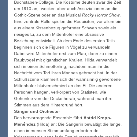
Buchstaben-Collage. Die Kostüme deuten zwar die Zeit
um 1910 an, wecken aber auch Assoziationen an die
Gothic-Szene oder an das Musical
Rocky Horror Show
.
Eine zentrale Rolle spielen die Requisiten, vor allem ein
aus einem Kissenbezug geformter Schwan sowie ein
riesiges Ei, zu dem Mittenhofer eine obsessive
Beziehung entwickelt. Ab dem Ende des ersten Teils
beginnen sich die Figuren in Vögel zu verwandeln:
Dabei wird Mittenhofer erst zum Pfau, dann zu einem
Raubvogel mit gigantischen Krallen. Hilda verwandelt
sich in einen Schmetterling, nachdem man ihr die
Nachricht vom Tod ihres Mannes gebracht hat. In der
Schlußszene klammert sich der wahnsinnig gewordene
Mittenhofer blutverschmiert an das Ei. Die anderen
Personen hängen, verkörpert von Statisten, wie
Gehenkte von der Decke herab, während man ihre
Stimmen aus dem Hintergrund hört.
Sänger und Orchester
Das hervorragende Ensemble führt
Astrid Kropp-
Menéndez
(Hilda) an: Die Sängerin bewältigt die lange,
einen immensen Stimmumfang erfordernde
Koloraturpartie ohne jede Ermüdungserscheinung: Mit