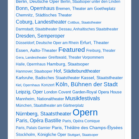
Berlin, Deutsche Oper
Berlin, Staatsoper unter den Linden
Bonn, Opernhaus
Bremen, Theater am Goetheplatz
Chemnitz, Städtisches Theater
Coburg, Landestheater
Cottbus, Staatstheater
Darmstadt, Staatstheater
Dessau, Anhaltisches Staatstheater
Dresden, Semperoper
Erfurt, Theater
Düsseldorf, Deutsche Oper am Rhein
Featured
Essen, Aalto-Theater
Freiburg, Theater
Greifswald, Theater Vorpommern
Gera, Landestheater
Hamburg, Staatsoper
Halle, Opernhaus
Hof, Städtebundtheater
Hannover, Staatsoper
Karlsruhe, Badisches Staatstheater
Kassel, Staatstheater
Köln, Bühnen der Stadt
Konzert
Kiel, Opernhaus
Leipzig, Oper
London Covent Garden-Royal Opera House
Musikfestivals
Mannheim, Nationaltheater
München, Staatstheater am Gärtnerplatz
Opern
Nürnberg, Staatstheater
Paris, Opéra Bastille
Paris, Opéra Comique
Paris, Théâtre des Champs-Élysées
Paris, Palais Garnier
Stockholm, Königliche Oper
Stuttgart, Staatsoper