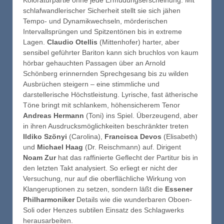
schlafwandlerischer Sicherheit stellt sie sich jähen
Tempo- und Dynamikwechseln, mörderischen
Intervallsprüngen und Spitzentönen bis in extreme
Lagen.
Claudio Otellis
(Mittenhofer) harter, aber
sensibel geführter Bariton kann sich bruchlos von kaum
hörbar gehauchten Passagen über an Arnold
Schönberg erinnernden Sprechgesang bis zu wilden
Ausbrüchen steigern – eine stimmliche und
darstellerische Höchstleistung. Lyrische, fast ätherische
Töne bringt mit schlankem, höhensicherem Tenor
Andreas Hermann
(Toni) ins Spiel. Überzeugend, aber
in ihren Ausdrucksmöglichkeiten beschränkter treten
Ildiko Szönyi
(Carolina),
Francisca Devos
(Elisabeth)
und
Michael Haag
(Dr. Reischmann) auf. Dirigent
Noam Zur
hat das raffinierte Geflecht der Partitur bis in
den letzten Takt analysiert. So erliegt er nicht der
Versuchung, nur auf die oberflächliche Wirkung von
Klangeruptionen zu setzen, sondern läßt die
Essener
Philharmoniker
Details wie die wunderbaren Oboen-
Soli oder Henzes subtilen Einsatz des Schlagwerks
herausarbeiten.