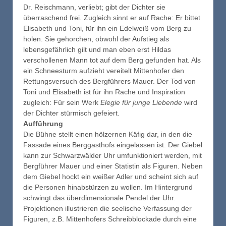
Dr. Reischmann, verliebt; gibt der Dichter sie
überraschend frei. Zugleich sinnt er auf Rache: Er bittet
Elisabeth und Toni, für ihn ein Edelweiß vom Berg zu
holen. Sie gehorchen, obwohl der Aufstieg als
lebensgefährlich gilt und man eben erst Hildas
verschollenen Mann tot auf dem Berg gefunden hat. Als
ein Schneesturm aufzieht vereitelt Mittenhofer den
Rettungsversuch des Bergführers Mauer. Der Tod von
Toni und Elisabeth ist für ihn Rache und Inspiration
zugleich: Für sein Werk
Elegie für junge Liebende
wird
der Dichter stürmisch gefeiert.
Aufführung
Die Bühne stellt einen hölzernen Käfig dar, in den die
Fassade eines Berggasthofs eingelassen ist. Der Giebel
kann zur Schwarzwälder Uhr umfunktioniert werden, mit
Bergführer Mauer und einer Statistin als Figuren. Neben
dem Giebel hockt ein weißer Adler und scheint sich auf
die Personen hinabstürzen zu wollen. Im Hintergrund
schwingt das überdimensionale Pendel der Uhr.
Projektionen illustrieren die seelische Verfassung der
Figuren, z.B. Mittenhofers Schreibblockade durch eine