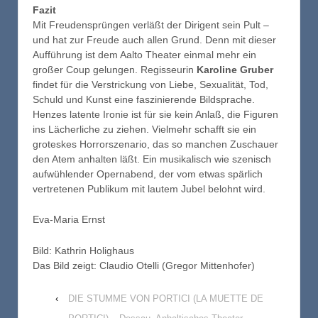
Fazit
Mit Freudensprüngen verläßt der Dirigent sein Pult –
und hat zur Freude auch allen Grund. Denn mit dieser
Aufführung ist dem Aalto Theater einmal mehr ein
großer Coup gelungen. Regisseurin
Karoline Gruber
findet für die Verstrickung von Liebe, Sexualität, Tod,
Schuld und Kunst eine faszinierende Bildsprache.
Henzes latente Ironie ist für sie kein Anlaß, die Figuren
ins Lächerliche zu ziehen. Vielmehr schafft sie ein
groteskes Horrorszenario, das so manchen Zuschauer
den Atem anhalten läßt. Ein musikalisch wie szenisch
aufwühlender Opernabend, der vom etwas spärlich
vertretenen Publikum mit lautem Jubel belohnt wird.
Eva-Maria Ernst
Bild: Kathrin Holighaus
Das Bild zeigt: Claudio Otelli (Gregor Mittenhofer)
‹
DIE STUMME VON PORTICI (LA MUETTE DE