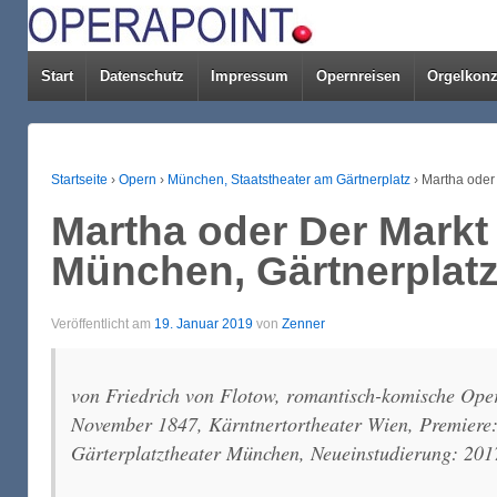
Start
Datenschutz
Impressum
Opernreisen
Orgelkonz
Startseite
›
Opern
›
München, Staatstheater am Gärtnerplatz
›
Martha oder
Martha oder Der Markt
München, Gärtnerplatz
Veröffentlicht am
19. Januar 2019
von
Zenner
von Friedrich von Flotow, romantisch-komische Oper 
November 1847, Kärntnertortheater Wien, Premiere:
Gärterplatztheater München, Neueinstudierung: 201