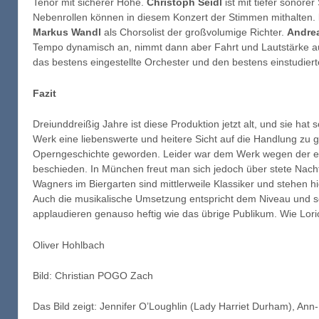
Tenor mit sicherer Höhe.
Christoph Seidl
ist mit tiefer sonor
Nebenrollen können in diesem Konzert der Stimmen mithalten.
Markus Wandl
als Chorsolist der großvolumige Richter.
Andre
Tempo dynamisch an, nimmt dann aber Fahrt und Lautstärke au
das bestens eingestellte Orchester und den bestens einstudier
Fazit
Dreiunddreißig Jahre ist diese Produktion jetzt alt, und sie hat s
Werk eine liebenswerte und heitere Sicht auf die Handlung zu 
Operngeschichte geworden. Leider war dem Werk wegen der et
beschieden. In München freut man sich jedoch über stete Nachfr
Wagners im Biergarten sind mittlerweile Klassiker und stehen 
Auch die musikalische Umsetzung entspricht dem Niveau und sel
applaudieren genauso heftig wie das übrige Publikum. Wie Lori
Oliver Hohlbach
Bild: Christian POGO Zach
Das Bild zeigt: Jennifer O’Loughlin (Lady Harriet Durham), Ann