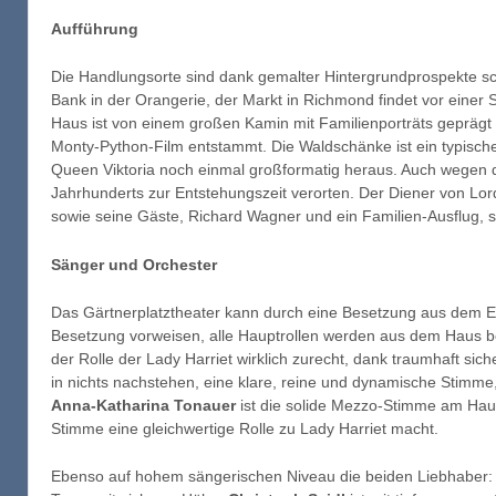
Aufführung
Die Handlungsorte sind dank gemalter Hintergrundprospekte schn
Bank in der Orangerie, der Markt in Richmond findet vor einer 
Haus ist von einem großen Kamin mit Familienporträts geprägt 
Monty-Python-Film entstammt. Die Waldschänke ist ein typisch
Queen Viktoria noch einmal großformatig heraus. Auch wegen d
Jahrhunderts zur Entstehungszeit verorten. Der Diener von Lord
sowie seine Gäste, Richard Wagner und ein Familien-Ausflug, s
Sänger und Orchester
Das Gärtnerplatztheater kann durch eine Besetzung aus dem Ens
Besetzung vorweisen, alle Hauptrollen werden aus dem Haus b
der Rolle der Lady Harriet wirklich zurecht, dank traumhaft sic
in nichts nachstehen, eine klare, reine und dynamische Stimme,
Anna-Katharina Tonauer
ist die solide Mezzo-Stimme am Haus
Stimme eine gleichwertige Rolle zu Lady Harriet macht.
Ebenso auf hohem sängerischen Niveau die beiden Liebhaber