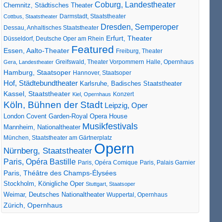
Coburg, Landestheater
Chemnitz, Städtisches Theater
Darmstadt, Staatstheater
Cottbus, Staatstheater
Dresden, Semperoper
Dessau, Anhaltisches Staatstheater
Erfurt, Theater
Düsseldorf, Deutsche Oper am Rhein
Featured
Essen, Aalto-Theater
Freiburg, Theater
Greifswald, Theater Vorpommern
Gera, Landestheater
Halle, Opernhaus
Hamburg, Staatsoper
Hannover, Staatsoper
Hof, Städtebundtheater
Karlsruhe, Badisches Staatstheater
Kassel, Staatstheater
Konzert
Kiel, Opernhaus
Köln, Bühnen der Stadt
Leipzig, Oper
London Covent Garden-Royal Opera House
Musikfestivals
Mannheim, Nationaltheater
München, Staatstheater am Gärtnerplatz
Opern
Nürnberg, Staatstheater
Paris, Opéra Bastille
Paris, Opéra Comique
Paris, Palais Garnier
Paris, Théâtre des Champs-Élysées
Stockholm, Königliche Oper
Stuttgart, Staatsoper
Weimar, Deutsches Nationaltheater
Wuppertal, Opernhaus
Zürich, Opernhaus