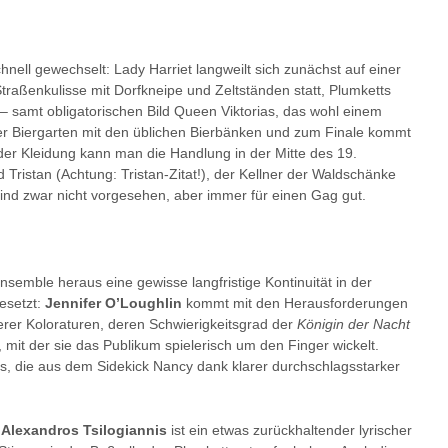
ell gewechselt: Lady Harriet langweilt sich zunächst auf einer
Straßenkulisse mit Dorfkneipe und Zeltständen statt, Plumketts
– samt obligatorischen Bild Queen Viktorias, das wohl einem
er Biergarten mit den üblichen Bierbänken und zum Finale kommt
er Kleidung kann man die Handlung in der Mitte des 19.
 Tristan (Achtung: Tristan-Zitat!), der Kellner der Waldschänke
ind zwar nicht vorgesehen, aber immer für einen Gag gut.
emble heraus eine gewisse langfristige Kontinuität in der
esetzt:
Jennifer O’Loughlin
kommt mit den Herausforderungen
herer Koloraturen, deren Schwierigkeitsgrad der
Königin der Nacht
 mit der sie das Publikum spielerisch um den Finger wickelt.
, die aus dem Sidekick Nancy dank klarer durchschlagsstarker
:
Alexandros Tsilogiannis
ist ein etwas zurückhaltender lyrischer