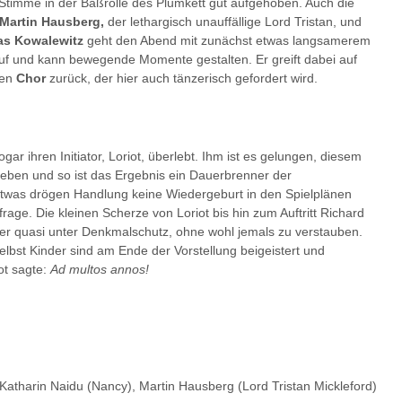
er Stimme in der Baßrolle des Plumkett gut aufgehoben. Auch die
Martin Hausberg,
der lethargisch unauffällige Lord Tristan, und
as Kowalewitz
geht den Abend mit zunächst etwas langsamerem
f und kann bewegende Momente gestalten. Er greift dabei auf
ten
Chor
zurück, der hier auch tänzerisch gefordert wird.
ogar ihren Initiator, Loriot, überlebt. Ihm ist es gelungen, diesem
geben und so ist das Ergebnis ein Dauerbrenner der
was drögen Handlung keine Wiedergeburt in den Spielplänen
age. Die kleinen Scherze von Loriot bis hin zum Auftritt Richard
hier quasi unter Denkmalschutz, ohne wohl jemals zu verstauben.
bst Kinder sind am Ende der Vorstellung beigeistert und
ot sagte:
Ad multos annos!
-Katharin Naidu (Nancy), Martin Hausberg (Lord Tristan Mickleford)