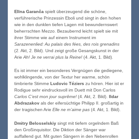
Elīna Garanča
spielt überzeugend die schöne,
verführerische Prinzessin Eboli und singt in den hohen
wie in den dunklen tiefen Lagen mit bewundernswert
beherrschten Mezzo. Bezaubernd leicht spielt sie mit
ihrer Stimme wie auf einem Instrument im
Sarazenenlied: Au palais des fées, des rois grenadins
(2. Akt, 2. Bild). Und zeigt große Gesangskunst in der
Arie
Ah! Je ne verrai plus la Reine!
(4. Akt, 1. Bild)
.
Es ist immer ein besonderes Vergnügen die gediegene,
wohlklingende, von der Textur her warme, schön
timbrierte Stimme
Ludovic Téziers
zu hören. Hier ist er
Rodigue sehr eindrucksvoll im Duett mit Don Carlos
Carlos C’est mon jour suprême!
(4. Akt, 2. Bild).
Ildar
Abdrazakov
als der eifersüchtige Philipp II. großartig in
der tragischen Arie
Elle ne m’aime pas
(4. Akt, 1. Bild).
Dmitry
Belosselskiy
singt mit tiefem orgelndem Baß
den Großinquisitor. Die Diktion der Sänger war
auffallend gut. Mit guten Sängern in den Nebenrollen