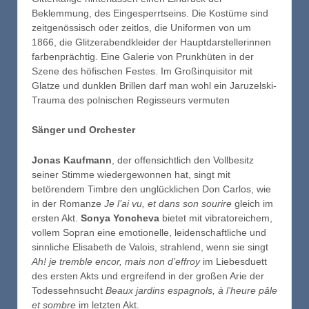
Beklemmung, des Eingesperrtseins. Die Kostüme sind
zeitgenössisch oder zeitlos, die Uniformen von um
1866, die Glitzerabendkleider der Hauptdarstellerinnen
farbenprächtig. Eine Galerie von Prunkhüten in der
Szene des höfischen Festes. Im Großinquisitor mit
Glatze und dunklen Brillen darf man wohl ein Jaruzelski-
Trauma des polnischen Regisseurs vermuten
Sänger und Orchester
Jonas Kaufmann
, der offensichtlich den Vollbesitz
seiner Stimme wiedergewonnen hat, singt mit
betörendem Timbre den unglücklichen Don Carlos, wie
in der Romanze
Je l’ai vu, et dans son sourire
gleich im
ersten Akt.
Sonya Yoncheva
bietet mit vibratoreichem,
vollem Sopran eine emotionelle, leidenschaftliche und
sinnliche Elisabeth de Valois, strahlend, wenn sie singt
Ah! je tremble encor, mais non d’effroy
im Liebesduett
des ersten Akts und ergreifend in der großen Arie der
Todessehnsucht
Beaux jardins espagnols, à l’heure pâle
et sombre
im letzten Akt.