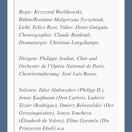
Regie: Krzysztof Warlikowski,
Bühne/Kostüme:Małgorzata Szczęśniak,
Licht: Felice Ross, Video: Denis Guéguin,
Choreographie: Claude Bardouil,
Dramaturgie: Christian Longchamps.
Dirigent: Philippe Jordan, Chor und
Orchester de l’Opéra National de Paris,
Choreinstudierung: José Luis Basso.
Solisten: Ildar Abdrazakov (Philipp II.),
Jonas Kaufmann (Don Carlos), Ludovic
Tézier (Rodrigue), Dmitry Belosselskiy (Der
Grossinquisitor), Sonya Yoncheva
(Élisabeth de Valois), Elīna Garanča (Die
Prinzessin Eboli) u.a.