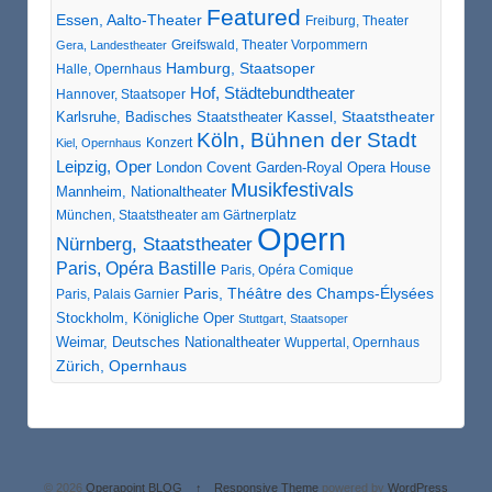
Featured
Essen, Aalto-Theater
Freiburg, Theater
Greifswald, Theater Vorpommern
Gera, Landestheater
Hamburg, Staatsoper
Halle, Opernhaus
Hof, Städtebundtheater
Hannover, Staatsoper
Karlsruhe, Badisches Staatstheater
Kassel, Staatstheater
Köln, Bühnen der Stadt
Konzert
Kiel, Opernhaus
Leipzig, Oper
London Covent Garden-Royal Opera House
Musikfestivals
Mannheim, Nationaltheater
München, Staatstheater am Gärtnerplatz
Opern
Nürnberg, Staatstheater
Paris, Opéra Bastille
Paris, Opéra Comique
Paris, Théâtre des Champs-Élysées
Paris, Palais Garnier
Stockholm, Königliche Oper
Stuttgart, Staatsoper
Weimar, Deutsches Nationaltheater
Wuppertal, Opernhaus
Zürich, Opernhaus
© 2026
Operapoint BLOG
↑
Responsive Theme
powered by
WordPress