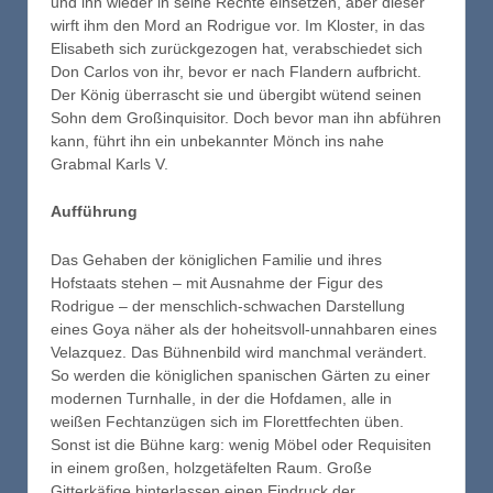
und ihn wieder in seine Rechte einsetzen, aber dieser
wirft ihm den Mord an Rodrigue vor. Im Kloster, in das
Elisabeth sich zurückgezogen hat, verabschiedet sich
Don Carlos von ihr, bevor er nach Flandern aufbricht.
Der König überrascht sie und übergibt wütend seinen
Sohn dem Großinquisitor. Doch bevor man ihn abführen
kann, führt ihn ein unbekannter Mönch ins nahe
Grabmal Karls V.
Aufführung
Das Gehaben der königlichen Familie und ihres
Hofstaats stehen – mit Ausnahme der Figur des
Rodrigue – der menschlich-schwachen Darstellung
eines Goya näher als der hoheitsvoll-unnahbaren eines
Velazquez. Das Bühnenbild wird manchmal verändert.
So werden die königlichen spanischen Gärten zu einer
modernen Turnhalle, in der die Hofdamen, alle in
weißen Fechtanzügen sich im Florettfechten üben.
Sonst ist die Bühne karg: wenig Möbel oder Requisiten
in einem großen, holzgetäfelten Raum. Große
Gitterkäfige hinterlassen einen Eindruck der