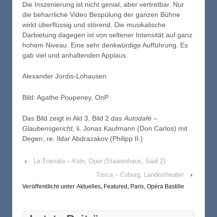
Die Inszenierung ist nicht genial, aber vertretbar. Nur
die beharrliche Video Bespülung der ganzen Bühne
wirkt überflüssig und störend. Die musikalische
Darbietung dagegen ist von seltener Intensität auf ganz
hohem Niveau. Eine sehr denkwürdige Aufführung. Es
gab viel und anhaltenden Applaus.
Alexander Jordis-Lohausen
Bild: Agathe Poupeney, OnP
Das Bild zeigt in Akt 3, Bild 2 das
Autodafé –
Glaubensgericht,
li. Jonas Kaufmann (Don Carlos) mit
Degen, re. Ildar Abdrazakov (Philipp II.)
‹
La Traviata – Köln, Oper (Staatenhaus, Saal 2)
Tosca – Coburg, Landestheater
›
Veröffentlicht unter
Aktuelles
,
Featured
,
Paris, Opéra Bastille