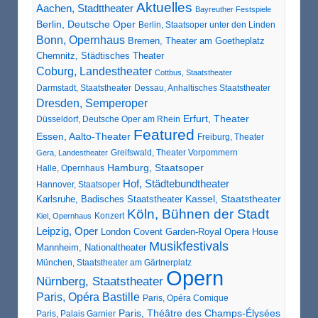
Aktuelles
Aachen, Stadttheater
Bayreuther Festspiele
Berlin, Deutsche Oper
Berlin, Staatsoper unter den Linden
Bonn, Opernhaus
Bremen, Theater am Goetheplatz
Chemnitz, Städtisches Theater
Coburg, Landestheater
Cottbus, Staatstheater
Darmstadt, Staatstheater
Dessau, Anhaltisches Staatstheater
Dresden, Semperoper
Erfurt, Theater
Düsseldorf, Deutsche Oper am Rhein
Featured
Essen, Aalto-Theater
Freiburg, Theater
Greifswald, Theater Vorpommern
Gera, Landestheater
Hamburg, Staatsoper
Halle, Opernhaus
Hof, Städtebundtheater
Hannover, Staatsoper
Karlsruhe, Badisches Staatstheater
Kassel, Staatstheater
Köln, Bühnen der Stadt
Konzert
Kiel, Opernhaus
Leipzig, Oper
London Covent Garden-Royal Opera House
Musikfestivals
Mannheim, Nationaltheater
München, Staatstheater am Gärtnerplatz
Opern
Nürnberg, Staatstheater
Paris, Opéra Bastille
Paris, Opéra Comique
Paris, Théâtre des Champs-Élysées
Paris, Palais Garnier