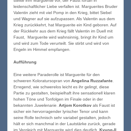
stellte ihm Marguerite vor, der Faust fortan in
leidenschaftlicher Liebe verfallen ist. Marguerites Bruder
Valentin zieht mit viel Pomp in den Krieg, bittet Siebel
und Wagner auf sie aufzupassen. Als Valentin aus dem
Krieg zurückkehrt, hat Marguerite ein Kind geboren. Auf
der Rückkehr aus dem Krieg fällt Valentin im Duell mit
Faust, Marguerite wird wahnsinnig, bringt ihr Kind um
und wird zum Tode verurteilt. Sie stirbt und wird von
Engeln im Himmel empfangen.
Aufführung
Eine weitere Paraderolle ist Marguerite für den
schweren Koloratursopran von
Angelina Ruzzafante
.
Erregend, wie schwerelos leicht es ihr gelingt, diese
Partie zu gestalten, beispielhaft ihre sensationell klaren
hohen Töne und Tonfolgen im Finale oder in der
bekannten
Juwelenarie
.
Artjom Korotkov
als Faust ist
sicher ein hervorragender lyrischer Tenor und kann
seine Rolle technisch sehr variabel gestalten, jedoch
hält er sich manchmal in der Lautstärke zurück, gerade
im Vergleich mit Marguerite wird dies deutlich.
Kyung-Il