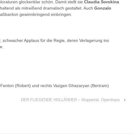
loraturen glockenklar schön. Damit stellt sie
Claudia Sorokina
khaltend als mitreißend dramatisch gestaltet. Auch
Gonzalo
r Baßbariton gewinnbringend einbringen.
r, schwacher Applaus für die Regie, deren Verlagerung ins
e.
rik Fenton (Robert) und rechts Vazgen Ghazaryan (Bertram)
DER FLIEGENDE HOLLÄNDER – Wuppertal, Opernhaus
›