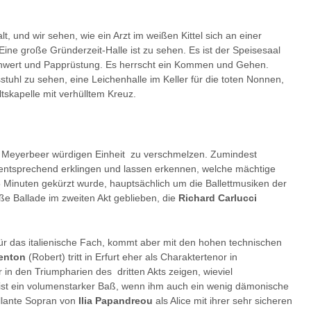
, und wir sehen, wie ein Arzt im weißen Kittel sich an einer
 Eine große Gründerzeit-Halle ist zu sehen. Es ist der Speisesaal
schwert und Papprüstung. Es herrscht ein Kommen und Gehen.
tuhl zu sehen, eine Leichenhalle im Keller für die toten Nonnen,
tskapelle mit verhülltem Kreuz.
r Meyerbeer würdigen Einheit zu verschmelzen. Zumindest
ntsprechend erklingen und lassen erkennen, welche mächtige
Minuten gekürzt wurde, hauptsächlich um die Ballettmusiken der
ße Ballade im zweiten Akt geblieben, die
Richard Carlucci
ür das italienische Fach, kommt aber mit den hohen technischen
Fenton
(Robert) tritt in Erfurt eher als Charaktertenor in
 in den Triumpharien des dritten Akts zeigen, wieviel
ist ein volumenstarker Baß, wenn ihm auch ein wenig dämonische
illante Sopran von
Ilia Papandreou
als Alice mit ihrer sehr sicheren