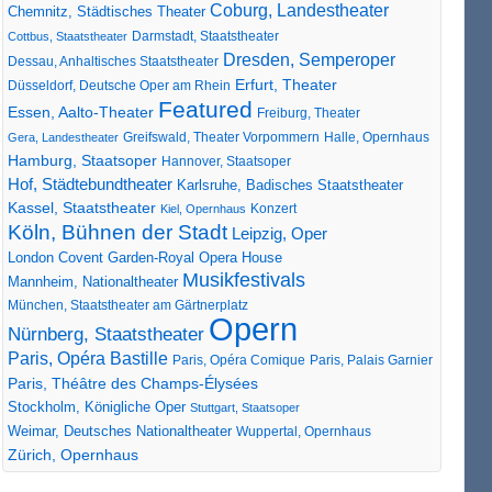
Coburg, Landestheater
Chemnitz, Städtisches Theater
Darmstadt, Staatstheater
Cottbus, Staatstheater
Dresden, Semperoper
Dessau, Anhaltisches Staatstheater
Erfurt, Theater
Düsseldorf, Deutsche Oper am Rhein
Featured
Essen, Aalto-Theater
Freiburg, Theater
Greifswald, Theater Vorpommern
Gera, Landestheater
Halle, Opernhaus
Hamburg, Staatsoper
Hannover, Staatsoper
Hof, Städtebundtheater
Karlsruhe, Badisches Staatstheater
Kassel, Staatstheater
Konzert
Kiel, Opernhaus
Köln, Bühnen der Stadt
Leipzig, Oper
London Covent Garden-Royal Opera House
Musikfestivals
Mannheim, Nationaltheater
München, Staatstheater am Gärtnerplatz
Opern
Nürnberg, Staatstheater
Paris, Opéra Bastille
Paris, Opéra Comique
Paris, Palais Garnier
Paris, Théâtre des Champs-Élysées
Stockholm, Königliche Oper
Stuttgart, Staatsoper
Weimar, Deutsches Nationaltheater
Wuppertal, Opernhaus
Zürich, Opernhaus