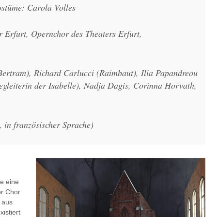
ostüme: Carola Volles
 Erfurt, Opernchor des Theaters Erfurt,
Bertram), Richard Carlucci (Raimbaut), Ilia Papandreou
egleiterin der Isabelle), Nadja Dagis, Corinna Horvath,
 in französischer Sprache)
ie eine
er Chor
r aus
istiert