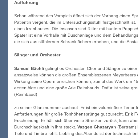
Aufführung
Schon während des Vorspiels öffnet sich der Vorhang einen Spalt
Patientin vergeht, die im Untersuchungsstuhl festgeschnallt ist.
eines Irrenhauses. Die Insassen sind Ritter mit buntem Papp
Später ist eine Vorhalle mit Duschanlage und dem Behandlungss
die sich aus stählernen Schrankfächern erheben, und die Anstal
Sänger und Orchester
Samuel Bächli
gelingt es Orchester, Chor und Sänger zu eine
ansatzweise können die großen Ensembleszenen Meyerbeers e
Wirkung seine Opern erreichen können, zumal das Werk um 45 
ersten Akte und eine große Arie Raimbauds. Dafür ist seine gro
(Raimbaud)
zu seiner Glanznummer ausbaut. Er ist ein voluminöser Tenor f
Anforderungen für große Tonhöhensprünge gut zurecht.
Erik 
Erscheinung. Er hält sich über weite Strecken zurück, kann aber
Durchschlagskraft in ihm steckt.
Vazgen Ghazaryan
(Bertram) 
Tiefe und Timbre fehlt. Liebling des Abends ist der technisch br