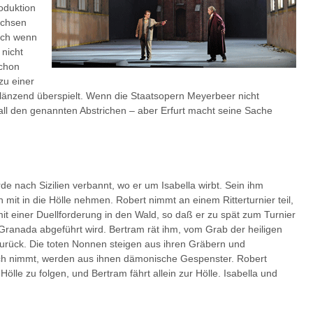
oduktion
achsen
uch wenn
 nicht
schon
zu einer
glänzend überspielt. Wenn die Staatsopern Meyerbeer nicht
 all den genannten Abstrichen – aber Erfurt macht seine Sache
 nach Sizilien verbannt, wo er um Isabella wirbt. Sein ihm
n mit in die Hölle nehmen. Robert nimmt an einem Ritterturnier teil,
mit einer Duellforderung in den Wald, so daß er zu spät zum Turnier
ranada abgeführt wird. Bertram rät ihm, vom Grab der heiligen
zurück. Die toten Nonnen steigen aus ihren Gräbern und
ich nimmt, werden aus ihnen dämonische Gespenster. Robert
Hölle zu folgen, und Bertram fährt allein zur Hölle. Isabella und