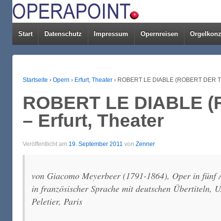
Start
Datenschutz
Impressum
Opernreisen
Orgelkonz
Startseite
›
Opern
›
Erfurt, Theater
›
ROBERT LE DIABLE (ROBERT DER TEUF
ROBERT LE DIABLE (
– Erfurt, Theater
Veröffentlicht am
19. September 2011
von
Zenner
von Giacomo Meyerbeer (1791-1864), Oper in fünf A
in französischer Sprache mit deutschen Übertiteln, 
Peletier, Paris