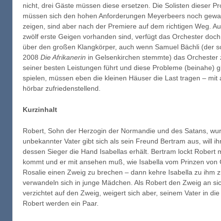
nicht, drei Gäste müssen diese ersetzen. Die Solisten dieser Pr
müssen sich den hohen Anforderungen Meyerbeers noch gew
zeigen, sind aber nach der Premiere auf dem richtigen Weg. A
zwölf erste Geigen vorhanden sind, verfügt das Orchester doch
über den großen Klangkörper, auch wenn Samuel Bächli (der 
2008
Die Afrikanerin
in Gelsenkirchen stemmte) das Orchester 
seiner besten Leistungen führt und diese Probleme (beinahe) 
spielen, müssen eben die kleinen Häuser die Last tragen – mit
hörbar zufriedenstellend.
Kurzinhalt
Robert, Sohn der Herzogin der Normandie und des Satans, wurde
unbekannter Vater gibt sich als sein Freund Bertram aus, will ih
dessen Sieger die Hand Isabellas erhält. Bertram lockt Robert 
kommt und er mit ansehen muß, wie Isabella vom Prinzen von G
Rosalie einen Zweig zu brechen – dann kehre Isabella zu ihm 
verwandeln sich in junge Mädchen. Als Robert den Zweig an s
verzichtet auf den Zweig, weigert sich aber, seinem Vater in die 
Robert werden ein Paar.