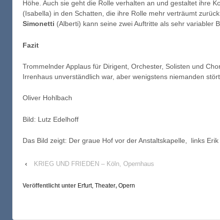
Höhe. Auch sie geht die Rolle verhalten an und gestaltet ihre Ko
(Isabella) in den Schatten, die ihre Rolle mehr verträumt zurüc
Simonetti
(Alberti) kann seine zwei Auftritte als sehr variable
Fazit
Trommelnder Applaus für Dirigent, Orchester, Solisten und Cho
Irrenhaus unverständlich war, aber wenigstens niemanden stört
Oliver Hohlbach
Bild: Lutz Edelhoff
Das Bild zeigt: Der graue Hof vor der Anstaltskapelle, links E
‹
KRIEG UND FRIEDEN – Köln, Opernhaus
Veröffentlicht unter
Erfurt, Theater
,
Opern