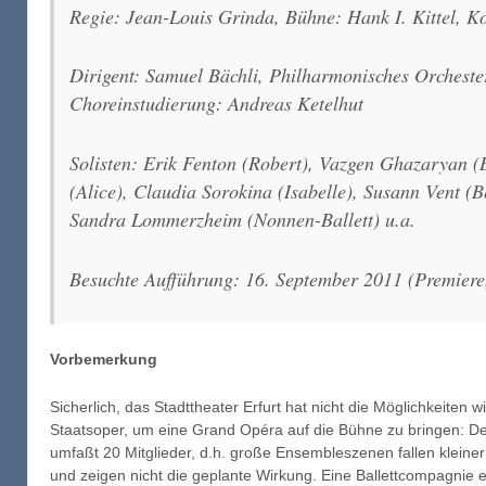
Regie: Jean-Louis Grinda, Bühne: Hank I. Kittel, K
Dirigent: Samuel Bächli, Philharmonisches Orchester
Choreinstudierung: Andreas Ketelhut
Solisten: Erik Fenton (Robert), Vazgen Ghazaryan (
(Alice), Claudia Sorokina (Isabelle), Susann Vent (B
Sandra Lommerzheim (Nonnen-Ballett) u.a.
Besuchte Aufführung: 16. September 2011 (Premiere,
Vorbemerkung
Sicherlich, das Stadttheater Erfurt hat nicht die Möglichkeiten w
Staatsoper, um eine Grand Opéra auf die Bühne zu bringen: D
umfaßt 20 Mitglieder, d.h. große Ensembleszenen fallen kleine
und zeigen nicht die geplante Wirkung. Eine Ballettcompagnie ex