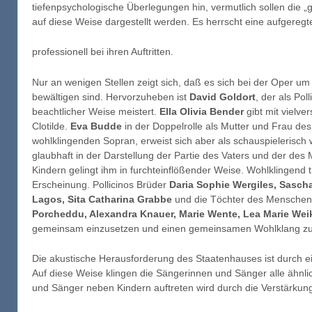
tiefenpsychologische Überlegungen hin, vermutlich sollen die „
auf diese Weise dargestellt werden. Es herrscht eine aufgeregt
professionell bei ihren Auftritten.
Nur an wenigen Stellen zeigt sich, daß es sich bei der Oper um 
bewältigen sind. Hervorzuheben ist
David Goldort
, der als Pol
beachtlicher Weise meistert.
Ella Olivia Bender
gibt mit vielv
Clotilde.
Eva Budde
in der Doppelrolle als Mutter und Frau de
wohlklingenden Sopran, erweist sich aber als schauspielerisc
glaubhaft in der Darstellung der Partie des Vaters und der de
Kindern gelingt ihm in furchteinflößender Weise. Wohlklingend t
Erscheinung. Pollicinos Brüder
Daria Sophie Wergiles, Sascha
Lagos, Sita Catharina Grabbe
und die Töchter des Menschen
Porcheddu, Alexandra Knauer, Marie Wente, Lea Marie Wei
gemeinsam einzusetzen und einen gemeinsamen Wohlklang zu 
Die akustische Herausforderung des Staatenhauses ist durch e
Auf diese Weise klingen die Sängerinnen und Sänger alle ähnli
und Sänger neben Kindern auftreten wird durch die Verstärkung 