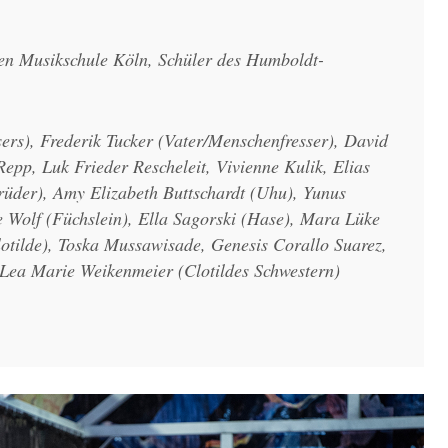
hen Musikschule Köln, Schüler des Humboldt-
ers), Frederik Tucker (Vater/Menschenfresser), David
Repp, Luk Frieder Rescheleit, Vivienne Kulik, Elias
rüder), Amy Elizabeth Buttschardt (Uhu), Yunus
 Wolf (Füchslein), Ella Sagorski (Hase), Mara Lüke
Clotilde), Toska Mussawisade, Genesis Corallo Suarez,
Lea Marie Weikenmeier (Clotildes Schwestern)