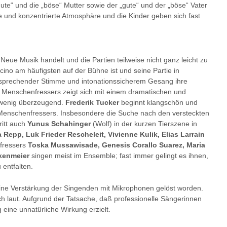
gute“ und die „böse“ Mutter sowie der „gute“ und der „böse“ Vater
e und konzentrierte Atmosphäre und die Kinder geben sich fast
Neue Musik handelt und die Partien teilweise nicht ganz leicht zu
licino am häufigsten auf der Bühne ist und seine Partie in
ersprechender Stimme und intonationssicherem Gesang ihre
s Menschenfressers zeigt sich mit einem dramatischen und
h wenig überzeugend.
Frederik Tucker
beginnt klangschön und
s Menschenfressers. Insbesondere die Suche nach den versteckten
ritt auch
Yunus Schahinger
(Wolf) in der kurzen Tierszene in
 Repp, Luk Frieder Rescheleit, Vivienne Kulik, Elias Larrain
fressers
Toska Mussawisade, Genesis Corallo Suarez, Maria
kenmeier
singen meist im Ensemble; fast immer gelingt es ihnen,
entfalten.
ine Verstärkung der Singenden mit Mikrophonen gelöst worden.
ch laut. Aufgrund der Tatsache, daß professionelle Sängerinnen
eine unnatürliche Wirkung erzielt.