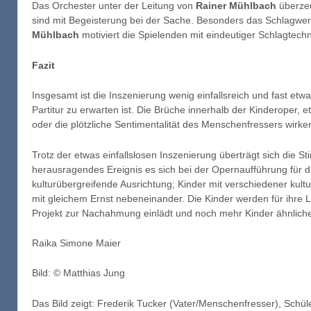
Das Orchester unter der Leitung von
Rainer Mühlbach
überzeu
sind mit Begeisterung bei der Sache. Besonders das Schlagwerk
Mühlbach
motiviert die Spielenden mit eindeutiger Schlagtechn
Fazit
Insgesamt ist die Inszenierung wenig einfallsreich und fast etw
Partitur zu erwarten ist. Die Brüche innerhalb der Kinderoper,
oder die plötzliche Sentimentalität des Menschenfressers wirken
Trotz der etwas einfallslosen Inszenierung überträgt sich die S
herausragendes Ereignis es sich bei der Opernaufführung für d
kulturübergreifende Ausrichtung; Kinder mit verschiedener kultu
mit gleichem Ernst nebeneinander. Die Kinder werden für ihre L
Projekt zur Nachahmung einlädt und noch mehr Kinder ähnlich
Raika Simone Maier
Bild: © Matthias Jung
Das Bild zeigt: Frederik Tucker (Vater/Menschenfresser), Sc