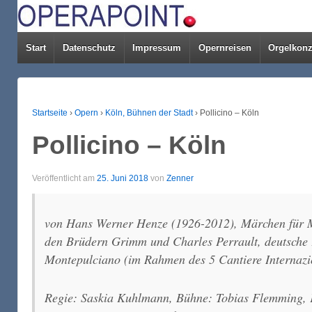
Start
Datenschutz
Impressum
Opernreisen
Orgelkonz
Startseite
›
Opern
›
Köln, Bühnen der Stadt
›
Pollicino – Köln
Pollicino – Köln
Veröffentlicht am
25. Juni 2018
von
Zenner
von Hans Werner Henze (1926-2012), Märchen für M
den Brüdern Grimm und Charles Perrault, deutsche
Montepulciano (im Rahmen des
5 Cantiere Internazi
Regie: Saskia Kuhlmann, Bühne: Tobias Flemming, 