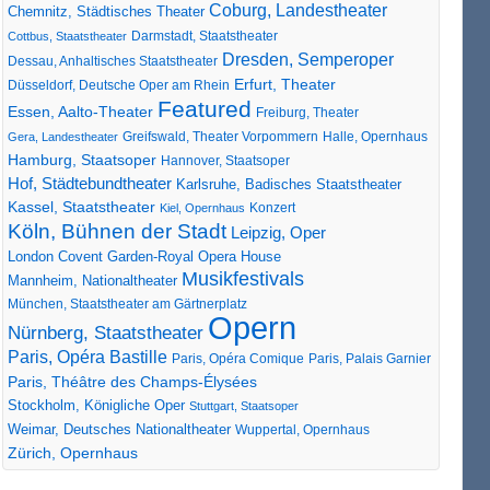
Coburg, Landestheater
Chemnitz, Städtisches Theater
Darmstadt, Staatstheater
Cottbus, Staatstheater
Dresden, Semperoper
Dessau, Anhaltisches Staatstheater
Erfurt, Theater
Düsseldorf, Deutsche Oper am Rhein
Featured
Essen, Aalto-Theater
Freiburg, Theater
Greifswald, Theater Vorpommern
Gera, Landestheater
Halle, Opernhaus
Hamburg, Staatsoper
Hannover, Staatsoper
Hof, Städtebundtheater
Karlsruhe, Badisches Staatstheater
Kassel, Staatstheater
Konzert
Kiel, Opernhaus
Köln, Bühnen der Stadt
Leipzig, Oper
London Covent Garden-Royal Opera House
Musikfestivals
Mannheim, Nationaltheater
München, Staatstheater am Gärtnerplatz
Opern
Nürnberg, Staatstheater
Paris, Opéra Bastille
Paris, Opéra Comique
Paris, Palais Garnier
Paris, Théâtre des Champs-Élysées
Stockholm, Königliche Oper
Stuttgart, Staatsoper
Weimar, Deutsches Nationaltheater
Wuppertal, Opernhaus
Zürich, Opernhaus